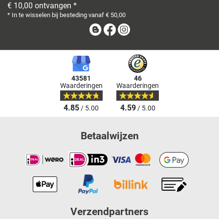
€ 10,00 ontvangen *
* In te wisselen bij besteding vanaf € 50,00
Blog
Facebook
Instagram
43581
46
Waarderingen
Waarderingen
4.85
4.59
/ 5.00
/ 5.00
Betaalwijzen
Verzendpartners