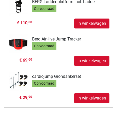
BERG Ladder platform incl. Ladder
Op voorraad
€ 110,
00
in winkelwagen
Berg AirHive Jump Tracker
Op voorraad
€ 69,
00
in winkelwagen
cardiojump Grondankerset
Op voorraad
€ 29,
90
in winkelwagen