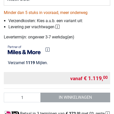
Minder dan 5 stuks in vooraad, meer onderweg
Verzendkosten: Kies a.u.b. een variant uit:
Levering per vrachtwagen
Levertermijn: ongeveer 3-7 werkdag(en)
Verzamel
1119
Mijlen.
€ 1.119,
00
vanaf
Aantal
IN WINKELWAGEN
Betaal in 3 termijnen van
€ 373,
met 0% rente
00