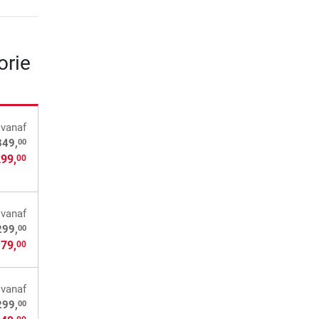
orie
vanaf
00
349,
299,
00
vanaf
00
299,
179,
00
vanaf
00
299,