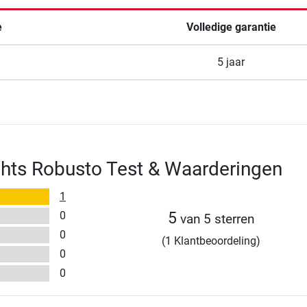
e
Volledige garantie
5 jaar
hts Robusto Test & Waarderingen
1
0
5
van 5 sterren
0
(1 Klantbeoordeling)
0
0