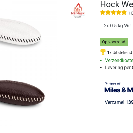
Hock We
1 
2x 0.5 kg Wit
Op voorraad
1x Uitstekend
Verzendkost
Levering per
Verzamel
13