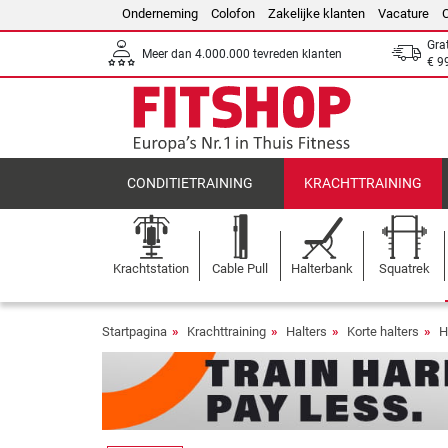
Onderneming
Colofon
Zakelijke klanten
Vacature
Gra
Meer dan 4.000.000 tevreden klanten
€ 9
CONDITIETRAINING
KRACHTTRAINING
Krachtstation
Cable Pull
Halterbank
Squatrek
Startpagina
Krachttraining
Halters
Korte halters
H