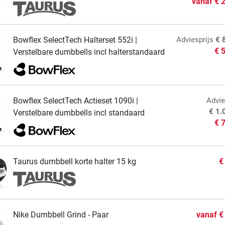
vanaf
€ 
Bowflex SelectTech Halterset 552i |
Adviesprijs
€ 
€ 
Verstelbare dumbbells incl halterstandaard
Bowflex SelectTech Actieset 1090i |
Advie
€ 1.
Verstelbare dumbbells incl standaard
€ 
Taurus dumbbell korte halter 15 kg
€
Nike Dumbbell Grind - Paar
vanaf
€