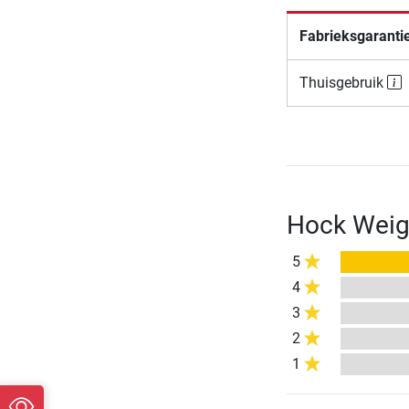
Fabrieksgaranti
Thuisgebruik
Hock Weig
5
4
3
2
1