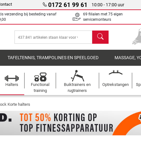
0172 61 99 61
Contact
10:00 - 17:00 uur
tis verzending bij besteding vanaf
69 filialen met 75 eigen
9,00
servicemonteurs
Zoeken
TAFELTENNIS, TRAMPOLINES EN SPEELGOED
MASSAGE, Y
Halters
Functional
Buiktrainers en
Optrekstangen
Sp
training
rugtrainers
ock Korte halters