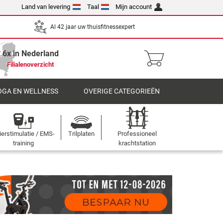
Land van levering
Taal
Mijn account
Al 42 jaar uw thuisfitnessexpert
6x in Nederland
Filialenoverzicht
OGA EN WELLNESS
OVERIGE CATEGORIEËN
ierstimulatie / EMS-
Trilplaten
Professioneel
training
krachtstation