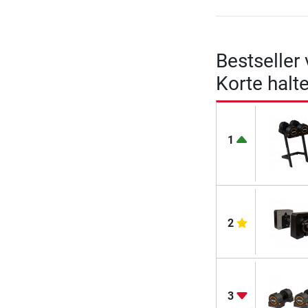
Bestseller
Korte halt
1
2
3