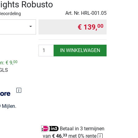
ights Robusto
Art. Nr.
HRL-001.05
Beoordeling
€ 139,
00
Aantal
IN WINKELWAGEN
en:
€ 9,
00
 GLS
9
Mijlen.
Betaal in 3 termijnen
van
€ 46,
met 0% rente
33