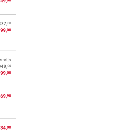
249,
00
00
877,
599,
00
sprijs
00
049,
799,
00
 69,
90
 34,
00