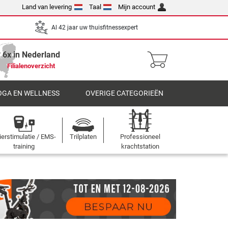
Land van levering
Taal
Mijn account
Al 42 jaar uw thuisfitnessexpert
6x in Nederland
Filialenoverzicht
OGA EN WELLNESS
OVERIGE CATEGORIEËN
ierstimulatie / EMS-
Trilplaten
Professioneel
training
krachtstation