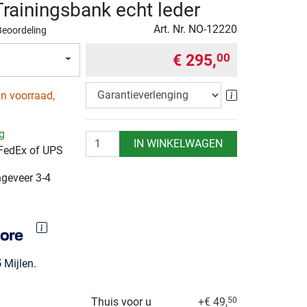
ainingsbank echt leder
Art. Nr.
NO-12220
Beoordeling
€ 295,
00
Garantieverle
in voorraad,
ng
Aantal
IN WINKELWAGEN
 FedEx of UPS
ngeveer 3-4
5
Mijlen.
Thuis voor u
+€ 49,
50