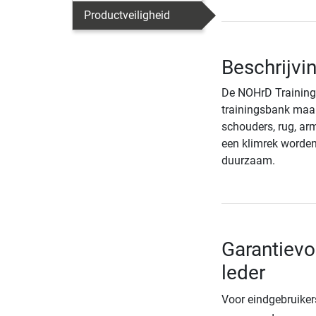
Productveiligheid
Beschrijvi
De NOHrD Trainings
trainingsbank maak
schouders, rug, ar
een klimrek worden
duurzaam.
Garantiev
leder
Voor eindgebruiker