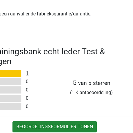
 geen aanvullende fabrieksgarantie/garantie.
ningsbank echt leder Test &
gen
1
0
5
van 5 sterren
0
(1 Klantbeoordeling)
0
0
BEOORDELINGSFORMULIER TONEN