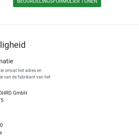
BEOORDELINGSFORMULIER TONEN
ligheid
matie
ie omvat het adres en
ie van de fabrikant van het
NOHRD GmbH
75
10
e