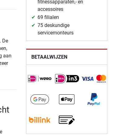
fitnessapparaten,- en
accessoires
69 filialen
75 deskundige
servicemonteurs
. De
nen,
ig aan
BETAALWIJZEN
zeer
cht
e