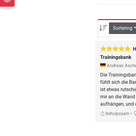
Sortering
H
Trainingsbank
Andreas Asch
Die Trainingsban
fühlt sich die B
ist etwas rutsch
mir an die Wand 
aufhängen, und 
•
Behulpzaam