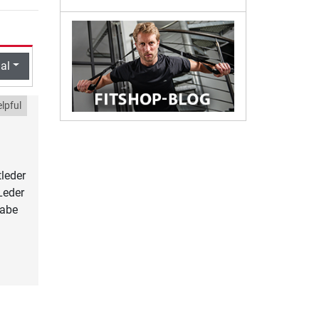
al
lpful
leder
Leder
habe
n