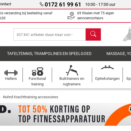
0172 61 99 61
Contact
10:00 - 17:00 uur
tis verzending bij besteding vanaf
69 filialen met 75 eigen
9,00
servicemonteurs
Zoeken
TAFELTENNIS, TRAMPOLINES EN SPEELGOED
MASSAGE, Y
Halters
Functional
Buiktrainers en
Optrekstangen
Sp
training
rugtrainers
Nohrd Krachttraining accessoires