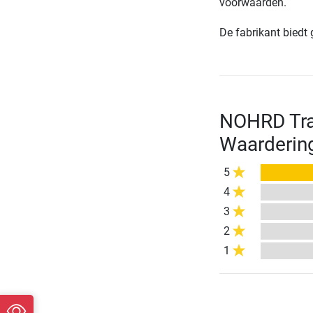
voorwaarden.
De fabrikant biedt
NOHRD Trai
Waarderin
5
4
3
2
1