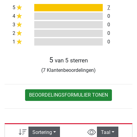
5
7
4
0
3
0
2
0
1
0
5
van 5 sterren
(7 Klantenbeoordelingen)
BEOORDELINGSFORMULIER TONEN
Sortering
Taal