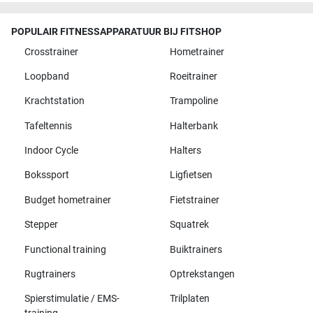
POPULAIR FITNESSAPPARATUUR BIJ FITSHOP
Crosstrainer
Hometrainer
Loopband
Roeitrainer
Krachtstation
Trampoline
Tafeltennis
Halterbank
Indoor Cycle
Halters
Bokssport
Ligfietsen
Budget hometrainer
Fietstrainer
Stepper
Squatrek
Functional training
Buiktrainers
Rugtrainers
Optrekstangen
Spierstimulatie / EMS-
Trilplaten