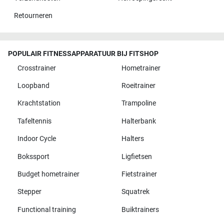
Retourneren
POPULAIR FITNESSAPPARATUUR BIJ FITSHOP
Crosstrainer
Hometrainer
Loopband
Roeitrainer
Krachtstation
Trampoline
Tafeltennis
Halterbank
Indoor Cycle
Halters
Bokssport
Ligfietsen
Budget hometrainer
Fietstrainer
Stepper
Squatrek
Functional training
Buiktrainers