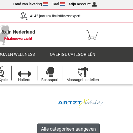
Land van levering
Taal
Mijn account
Al 42 jaar uw thuisfitnessexpert
6x in Nederland
Filialenoverzicht
OGA EN WELLNESS
OVERIGE CATEGORIEËN
Cycle
Halters
Bokssport
Massagetoestellen
Alle categorieën aangeven