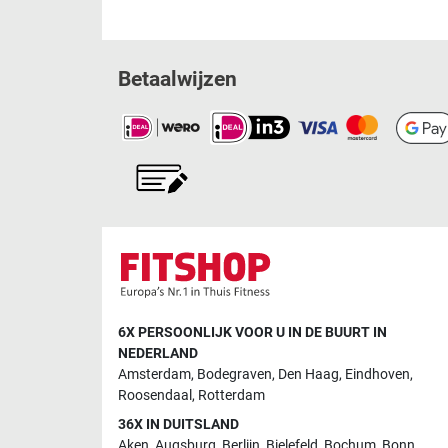
Betaalwijzen
6X PERSOONLIJK VOOR U IN DE BUURT IN
NEDERLAND
Amsterdam
,
Bodegraven
,
Den Haag
,
Eindhoven
,
Roosendaal
,
Rotterdam
36X IN DUITSLAND
Aken
,
Augsburg
,
Berlijn
,
Bielefeld
,
Bochum
,
Bonn
,