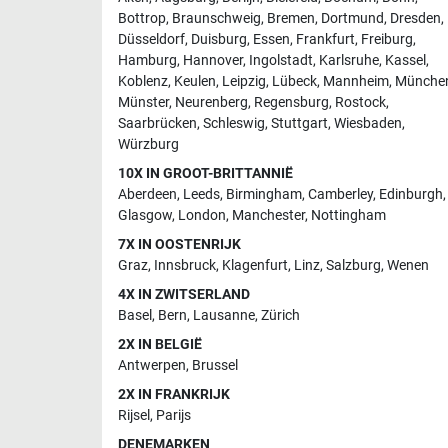
Bottrop
,
Braunschweig
,
Bremen
,
Dortmund
,
Dresden
,
Düsseldorf
,
Duisburg
,
Essen
,
Frankfurt
,
Freiburg
,
Hamburg
,
Hannover
,
Ingolstadt
,
Karlsruhe
,
Kassel
,
Koblenz
,
Keulen
,
Leipzig
,
Lübeck
,
Mannheim
,
Münche
Münster
,
Neurenberg
,
Regensburg
,
Rostock
,
Saarbrücken
,
Schleswig
,
Stuttgart
,
Wiesbaden
,
Würzburg
10X IN GROOT-BRITTANNIË
Aberdeen
,
Leeds
,
Birmingham
,
Camberley
,
Edinburgh
,
Glasgow
,
London
,
Manchester
,
Nottingham
7X IN OOSTENRIJK
Graz
,
Innsbruck
,
Klagenfurt
,
Linz
,
Salzburg
,
Wenen
4X IN ZWITSERLAND
Basel
,
Bern
,
Lausanne
,
Zürich
2X IN BELGIË
Antwerpen
,
Brussel
2X IN FRANKRIJK
Rijsel
,
Parijs
DENEMARKEN