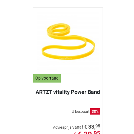
Op voorraad
ARTZT vitality Power Band
U bespaart
38%
95
€ 33,
vanaf
Adviesprijs
95