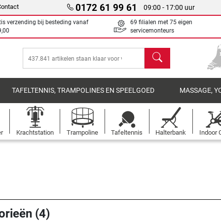
0172 61 99 61
Contact
09:00 - 17:00 uur
tis verzending bij besteding vanaf
69 filialen met 75 eigen
9,00
servicemonteurs
Zoeken
TAFELTENNIS, TRAMPOLINES EN SPEELGOED
MASSAGE, Y
er
Krachtstation
Trampoline
Tafeltennis
Halterbank
Indoor 
orieën (4)