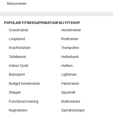
Retourneren
POPULAIR FITNESSAPPARATUUR BIJ FITSHOP
Crosstrainer
Hometrainer
Loopband
Roeitrainer
Krachtstation
Trampoline
Tafeltennis
Halterbank
Indoor Cycle
Halters
Bokssport
Ligfietsen
Budget hometrainer
Fietstrainer
Stepper
Squatrek
Functional training
Buiktrainers
Rugtrainers
Optrekstangen