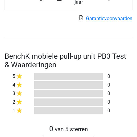
jaar
Garantievoorwaarden
BenchK mobiele pull-up unit PB3 Test
& Waarderingen
5
0
4
0
3
0
2
0
1
0
0
van 5 sterren