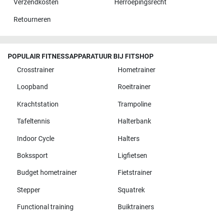
Verzendkosten
Herroepingsrecht
Retourneren
POPULAIR FITNESSAPPARATUUR BIJ FITSHOP
Crosstrainer
Hometrainer
Loopband
Roeitrainer
Krachtstation
Trampoline
Tafeltennis
Halterbank
Indoor Cycle
Halters
Bokssport
Ligfietsen
Budget hometrainer
Fietstrainer
Stepper
Squatrek
Functional training
Buiktrainers