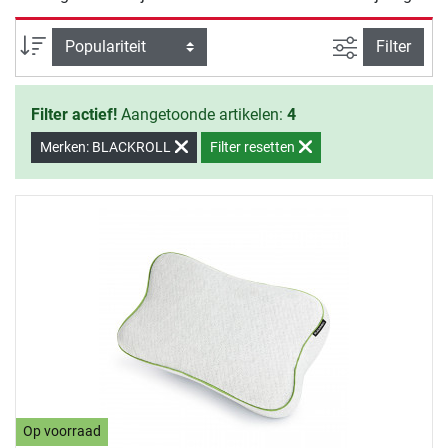
wil overtuigen om met de training te beginnen.
Zoeken binne
Sortering
Filter
Filter actief!
Aangetoonde artikelen:
4
Merken: BLACKROLL
Filter resetten
Op voorraad