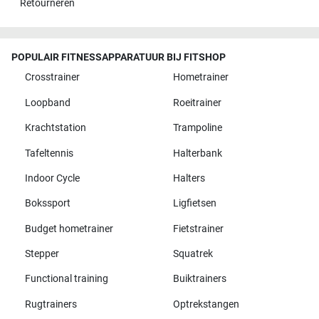
Retourneren
POPULAIR FITNESSAPPARATUUR BIJ FITSHOP
Crosstrainer
Hometrainer
Loopband
Roeitrainer
Krachtstation
Trampoline
Tafeltennis
Halterbank
Indoor Cycle
Halters
Bokssport
Ligfietsen
Budget hometrainer
Fietstrainer
Stepper
Squatrek
Functional training
Buiktrainers
Rugtrainers
Optrekstangen