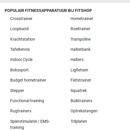
POPULAIR FITNESSAPPARATUUR BIJ FITSHOP
Crosstrainer
Hometrainer
Loopband
Roeitrainer
Krachtstation
Trampoline
Tafeltennis
Halterbank
Indoor Cycle
Halters
Bokssport
Ligfietsen
Budget hometrainer
Fietstrainer
Stepper
Squatrek
Functional training
Buiktrainers
Rugtrainers
Optrekstangen
Spierstimulatie / EMS-
Trilplaten
training