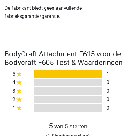
De fabrikant biedt geen aanvullende
fabrieksgarantie/garantie.
BodyCraft Attachment F615 voor de
Bodycraft F605 Test & Waarderingen
5
1
4
0
3
0
2
0
1
0
5
van 5 sterren