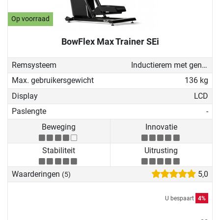
Op voorraad
BowFlex Max Trainer SEi
Remsysteem
Inductierem met generator
Max. gebruikersgewicht
136 kg
Display
LCD
Paslengte
-
Beweging
Innovatie
Stabiliteit
Uitrusting
Waarderingen
5,0
(5)
U bespaart
4%