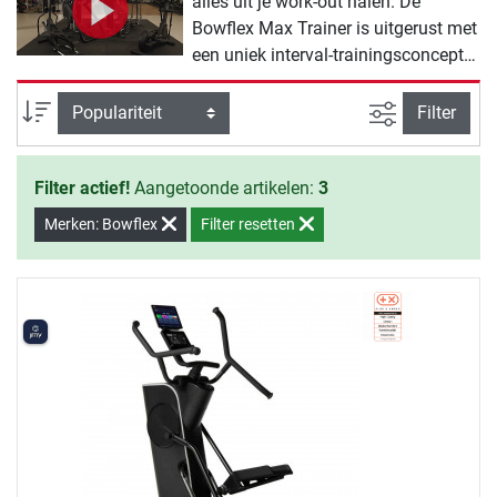
alles uit je work-out halen. De
Bowflex Max Trainer is uitgerust met
een uniek interval-trainingsconcept
zodat je doelgericht en effectief
verschillende spiergroepen kan
Zoeken binne
Sortering
Filter
trainen. De crosstrainer heeft
compacte afmetingen zodat hij in
Filter actief!
Aangetoonde artikelen:
3
vrijwel elke ruimte pas en na de
training ruimtebesparend kan
Merken: Bowflex
Filter resetten
worden opgeborgen. De Bowflex
Max Trainer heeft een mooi design
en is zelfs bekroond met de Red Dot
Design Award. De Bowflex Max
Trainer is een absolute must-have
voor fanatieke cardiotrainers.