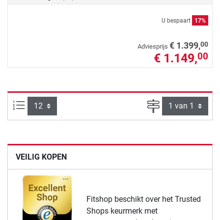
U bespaart
17%
00
€ 1.399,
Adviesprijs
€ 1.149,
00
Artikelen per pagina:
Pagina
VEILIG KOPEN
Fitshop beschikt over het Trusted
Shops keurmerk met