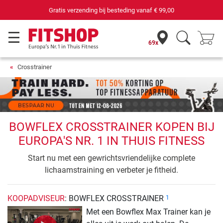
Gratis verzending bij besteding vanaf
€ 99,00
69x
Crosstrainer
BOWFLEX CROSSTRAINER KOPEN BIJ
EUROPA'S NR. 1 IN THUIS FITNESS
Start nu met een gewrichtsvriendelijke complete
lichaamstraining en verbeter je fitheid.
KOOPADVISEUR
: BOWFLEX CROSSTRAINER
1
Met een Bowflex Max Trainer kan je