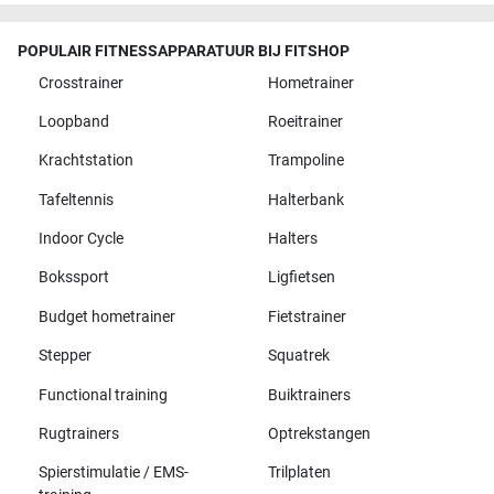
POPULAIR FITNESSAPPARATUUR BIJ FITSHOP
Crosstrainer
Hometrainer
Loopband
Roeitrainer
Krachtstation
Trampoline
Tafeltennis
Halterbank
Indoor Cycle
Halters
Bokssport
Ligfietsen
Budget hometrainer
Fietstrainer
Stepper
Squatrek
Functional training
Buiktrainers
Rugtrainers
Optrekstangen
Spierstimulatie / EMS-
Trilplaten