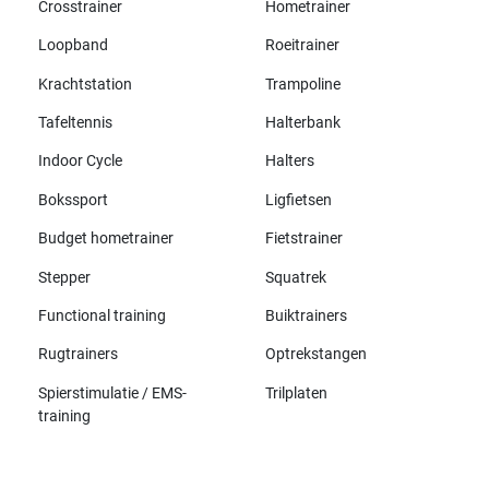
Crosstrainer
Hometrainer
Loopband
Roeitrainer
Krachtstation
Trampoline
Tafeltennis
Halterbank
Indoor Cycle
Halters
Bokssport
Ligfietsen
Budget hometrainer
Fietstrainer
Stepper
Squatrek
Functional training
Buiktrainers
Rugtrainers
Optrekstangen
Spierstimulatie / EMS-
Trilplaten
training
Alle merken