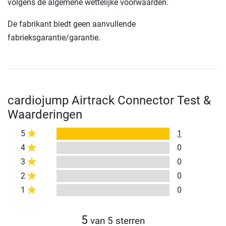
volgens de algemene wettelijke voorwaarden.
De fabrikant biedt geen aanvullende
fabrieksgarantie/garantie.
cardiojump Airtrack Connector Test &
Waarderingen
5
1
4
0
3
0
2
0
1
0
5
van 5 sterren