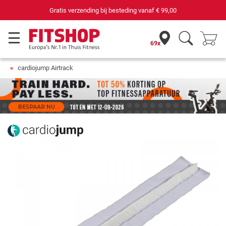
Gratis verzending bij besteding vanaf
€ 99,00
69x
cardiojump Airtrack