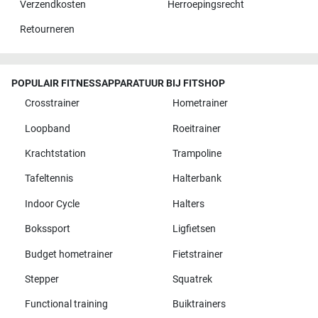
Verzendkosten
Herroepingsrecht
Retourneren
POPULAIR FITNESSAPPARATUUR BIJ FITSHOP
Crosstrainer
Hometrainer
Loopband
Roeitrainer
Krachtstation
Trampoline
Tafeltennis
Halterbank
Indoor Cycle
Halters
Bokssport
Ligfietsen
Budget hometrainer
Fietstrainer
Stepper
Squatrek
Functional training
Buiktrainers