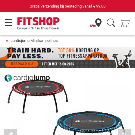
69 filialen met 75 eigen servicemonteurs
69x
cardiojump Minitrampolines