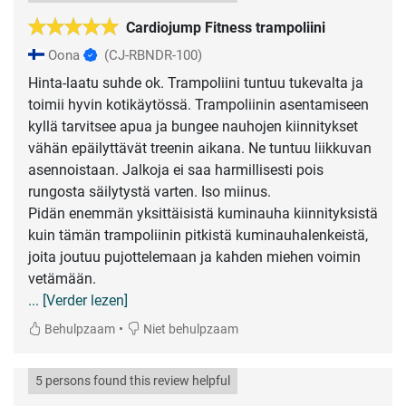
Cardiojump Fitness trampoliini
Oona
(CJ-RBNDR-100)
Hinta-laatu suhde ok. Trampoliini tuntuu tukevalta ja
toimii hyvin kotikäytössä. Trampoliinin asentamiseen
kyllä tarvitsee apua ja bungee nauhojen kiinnitykset
vähän epäilyttävät treenin aikana. Ne tuntuu liikkuvan
asennoistaan. Jalkoja ei saa harmillisesti pois
rungosta säilytystä varten. Iso miinus.
Pidän enemmän yksittäisistä kuminauha kiinnityksistä
kuin tämän trampoliinin pitkistä kuminauhalenkeistä,
joita joutuu pujottelemaan ja kahden miehen voimin
... [Verder lezen]
•
Behulpzaam
Niet behulpzaam
5 persons found this review helpful