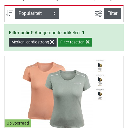
overtollige kilo's en blijf je gezond.
Zoeken binne
Sortering
Filter
Filter actief!
Aangetoonde artikelen:
1
Merken: cardiostrong
Filter resetten
Op voorraad