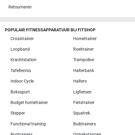
Retourneren
POPULAIR FITNESSAPPARATUUR BIJ FITSHOP
Crosstrainer
Hometrainer
Loopband
Roeitrainer
Krachtstation
Trampoline
Tafeltennis
Halterbank
Indoor Cycle
Halters
Bokssport
Ligfietsen
Budget hometrainer
Fietstrainer
Stepper
Squatrek
Functional training
Buiktrainers
Rugtrainers
Optrekstangen