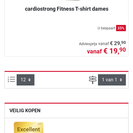
cardiostrong Fitness T-shirt dames
U bespaart
33%
90
€ 29,
vanaf
Adviesprijs
€ 19,
90
vanaf
Artikelen per pagina:
Pagina
VEILIG KOPEN