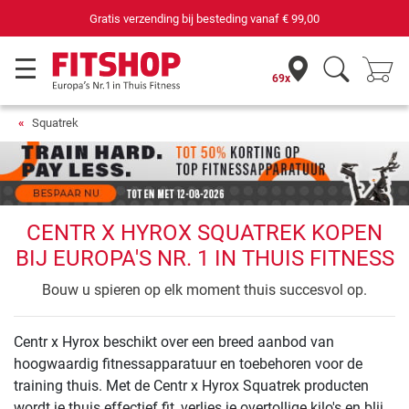
Gratis verzending bij besteding vanaf
€ 99,00
69x
Squatrek
CENTR X HYROX SQUATREK KOPEN
BIJ EUROPA'S NR. 1 IN THUIS FITNESS
Bouw u spieren op elk moment thuis succesvol op.
Centr x Hyrox beschikt over een breed aanbod van
hoogwaardig fitnessapparatuur en toebehoren voor de
training thuis. Met de Centr x Hyrox Squatrek producten
wordt je thuis effectief fit, verlies je overtollige kilo's en blijf