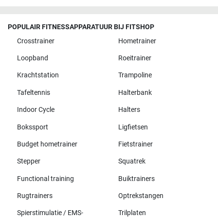
POPULAIR FITNESSAPPARATUUR BIJ FITSHOP
Crosstrainer
Hometrainer
Loopband
Roeitrainer
Krachtstation
Trampoline
Tafeltennis
Halterbank
Indoor Cycle
Halters
Bokssport
Ligfietsen
Budget hometrainer
Fietstrainer
Stepper
Squatrek
Functional training
Buiktrainers
Rugtrainers
Optrekstangen
Spierstimulatie / EMS-
Trilplaten