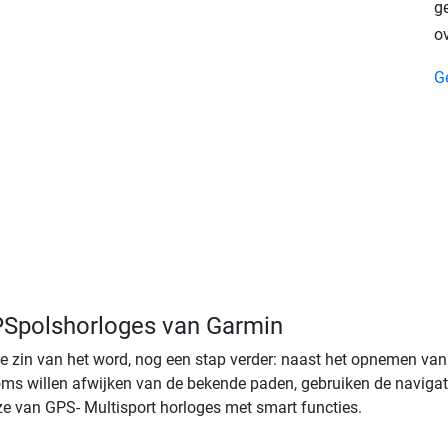
g
o
G
S­polshorloges van Garmin
re zin van het word, nog een stap verder: naast het opnemen van
 soms willen afwijken van de bekende paden, gebruiken de naviga
ze van GPS- Multisport horloges met smart functies.