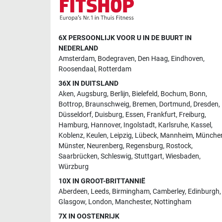
6X PERSOONLIJK VOOR U IN DE BUURT IN
NEDERLAND
Amsterdam
,
Bodegraven
,
Den Haag
,
Eindhoven
,
Roosendaal
,
Rotterdam
36X IN DUITSLAND
Aken
,
Augsburg
,
Berlijn
,
Bielefeld
,
Bochum
,
Bonn
,
Bottrop
,
Braunschweig
,
Bremen
,
Dortmund
,
Dresden
,
Düsseldorf
,
Duisburg
,
Essen
,
Frankfurt
,
Freiburg
,
Hamburg
,
Hannover
,
Ingolstadt
,
Karlsruhe
,
Kassel
,
Koblenz
,
Keulen
,
Leipzig
,
Lübeck
,
Mannheim
,
Münche
Münster
,
Neurenberg
,
Regensburg
,
Rostock
,
Saarbrücken
,
Schleswig
,
Stuttgart
,
Wiesbaden
,
Würzburg
10X IN GROOT-BRITTANNIË
Aberdeen
,
Leeds
,
Birmingham
,
Camberley
,
Edinburgh
,
Glasgow
,
London
,
Manchester
,
Nottingham
7X IN OOSTENRIJK