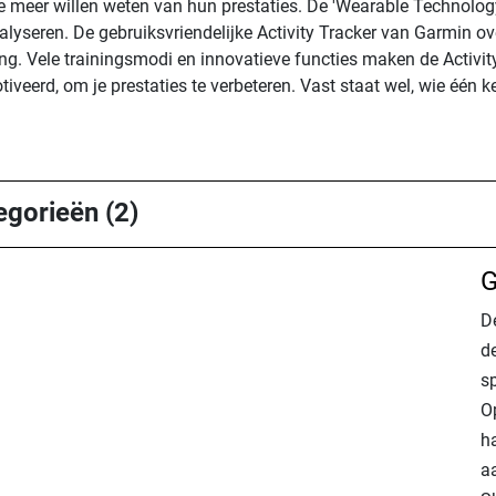
 die meer willen weten van hun prestaties. De 'Wearable Technolog
alyseren. De gebruiksvriendelijke Activity Tracker van Garmin ov
ding. Vele trainingsmodi en innovatieve functies maken de Activity
iveerd, om je prestaties te verbeteren. Vast staat wel, wie één k
egorieën (2)
G
D
de
sp
O
h
a