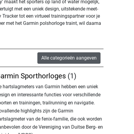
y' maakt het sporters op land of water mogelijk,
ertuigt met een uniek design, uitstekende meet­
 Tracker tot een virtueel trainingspartner voor je
eer met het Garmin polshorloge traint, wil daarna
Alle categorieën aangeven
armin Sporthorloges
(1)
e hartslagmeters van Garmin hebben een uniek
sign en interessante functies voor verschillende
orten en trainingen, trailrunning en navigatie.
pvallende highlights zijn de Garmin
artslagmeter van de fenix-familie, die ook worden
anbevolen door de Vereniging van Duitse Berg- en