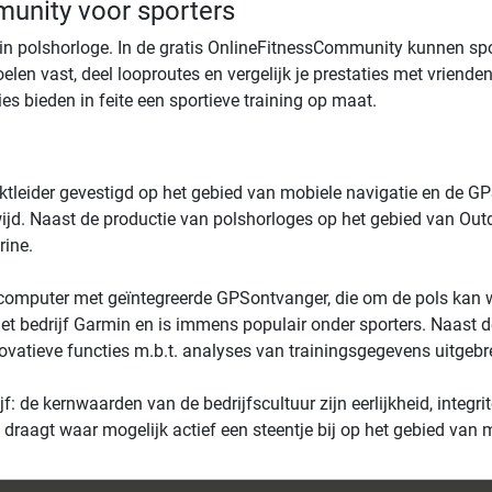
unity voor sporters
in polshorloge. In de gratis Online­Fitness­Community kunnen sp
oelen vast, deel looproutes en vergelijk je prestaties met vriende
es bieden in feite een sportieve training op maat.
ktleider gevestigd op het gebied van mobiele navigatie en de G
jd. Naast de productie van polshorloges op het gebied van Ou
rine.
scomputer met geïntegreerde GPS­ontvanger, die om de pols kan 
t bedrijf Garmin en is immens populair onder sporters. Naast d
vatieve functies m.b.t. analyses van trainingsgegevens uitgebr
 de kernwaarden van de bedrijfscultuur zijn eerlijkheid, integri
 draagt waar mogelijk actief een steentje bij op het gebied van m