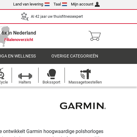
Land van levering
Taal
Mijn account
Al 42 jaar uw thuisfitnessexpert
6x in Nederland
Filialenoverzicht
OGA EN WELLNESS
OVERIGE CATEGORIEËN
Cycle
Halters
Bokssport
Massagetoestellen
ie ontwikkelt Garmin hoogwaardige polshorloges