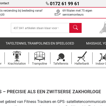
0172 61 99 61
Contact
tis verzending bij besteding vanaf
69 filialen met 75 eigen
9,00
servicemonteurs
Zoeken
TAFELTENNIS, TRAMPOLINES EN SPEELGOED
MASSAGE, Y
er
Krachtstation
Trampoline
Tafeltennis
Halterbank
Indoor 
 – PRECISIE ALS EEN ZWITSERSE ZAKHORLOGE
het gebied van Fitness Trackers en GPS- satellietencommunicat