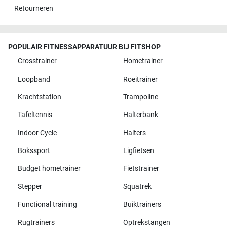
Retourneren
POPULAIR FITNESSAPPARATUUR BIJ FITSHOP
Crosstrainer
Hometrainer
Loopband
Roeitrainer
Krachtstation
Trampoline
Tafeltennis
Halterbank
Indoor Cycle
Halters
Bokssport
Ligfietsen
Budget hometrainer
Fietstrainer
Stepper
Squatrek
Functional training
Buiktrainers
Rugtrainers
Optrekstangen