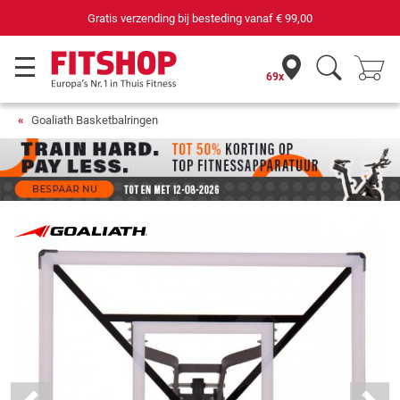
Gratis verzending bij besteding vanaf
€ 99,00
69x
Goaliath Basketbalringen