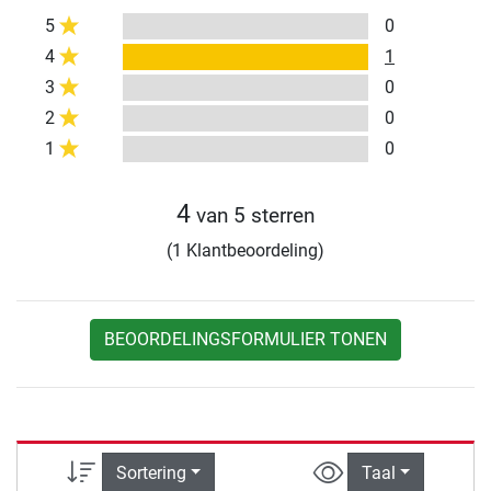
5
0
4
1
3
0
2
0
1
0
4
van 5 sterren
(1 Klantbeoordeling)
BEOORDELINGSFORMULIER TONEN
Sortering
Taal