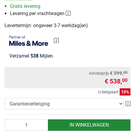
Gratis levering
Levering per vrachtwagen
Levertermijn: ongeveer 3-7 werkdag(en)
Verzamel
538
Mijlen.
00
€ 599,
Adviesprijs
€ 538,
00
U bespaart
10%
Ga
Aantal
IN WINKELWAGEN