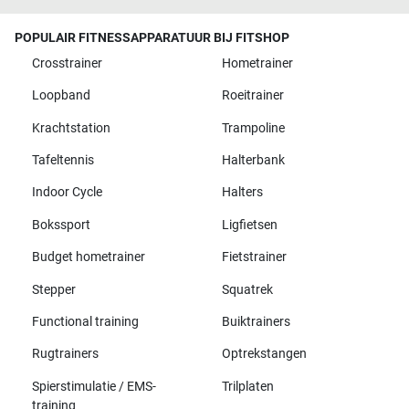
POPULAIR FITNESSAPPARATUUR BIJ FITSHOP
Crosstrainer
Hometrainer
Loopband
Roeitrainer
Krachtstation
Trampoline
Tafeltennis
Halterbank
Indoor Cycle
Halters
Bokssport
Ligfietsen
Budget hometrainer
Fietstrainer
Stepper
Squatrek
Functional training
Buiktrainers
Rugtrainers
Optrekstangen
Spierstimulatie / EMS-
Trilplaten
training