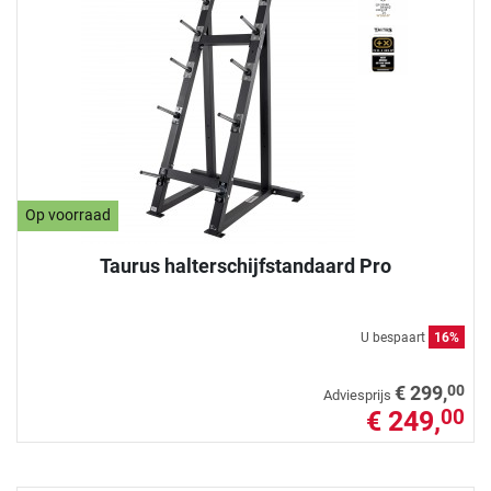
Op voorraad
Taurus halterschijfstandaard Pro
U bespaart
16%
00
€ 299,
Adviesprijs
€ 249,
00