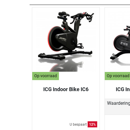
Op voorraad
Op voorraad
ICG Indoor Bike IC6
ICG In
Waarderin
U bespaart
12%