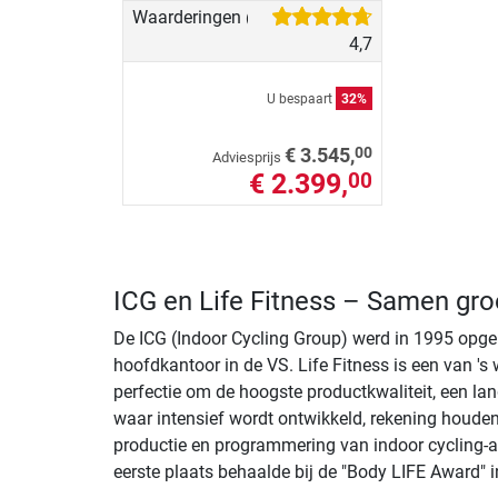
Waarderingen
(7)
4,7
U bespaart
32%
00
€ 3.545,
Adviesprijs
€ 2.399,
00
ICG en Life Fitness – Samen gro
De ICG (Indoor Cycling Group) werd in 1995 opge
hoofdkantoor in de VS. Life Fitness is een van 
perfectie om de hoogste productkwaliteit, een la
waar intensief wordt ontwikkeld, rekening houden
productie en programmering van indoor cycling-appa
eerste plaats behaalde bij de "Body LIFE Award" i