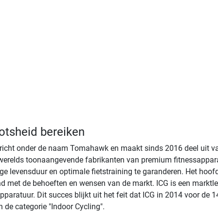
otsheid bereiken
richt onder de naam Tomahawk en maakt sinds 2016 deel uit va
's werelds toonaangevende fabrikanten van premium fitnessappa
nge levensduur en optimale fietstraining te garanderen. Het hoof
d met de behoeften en wensen van de markt. ICG is een marktleid
ratuur. Dit succes blijkt uit het feit dat ICG in 2014 voor de 14e
n de categorie "Indoor Cycling".