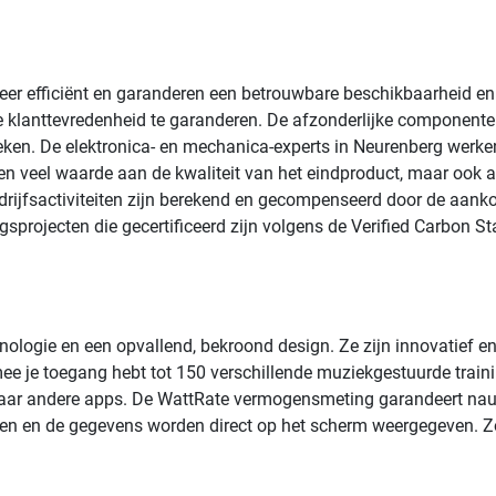
er efficiënt en garanderen een betrouwbare beschikbaarheid en h
e klanttevredenheid te garanderen. De afzonderlijke component
ken. De elektronica- en mechanica-experts in Neurenberg werke
een veel waarde aan de kwaliteit van het eindproduct, maar ook 
edrijfsactiviteiten zijn berekend en gecompenseerd door de aan
sprojecten die gecertificeerd zijn volgens de Verified Carbon S
nologie en een opvallend, bekroond design. Ze zijn innovatief e
e je toegang hebt tot 150 verschillende muziekgestuurde trainin
n naar andere apps. De WattRate vermogensmeting garandeert n
eten en de gegevens worden direct op het scherm weergegeven. 