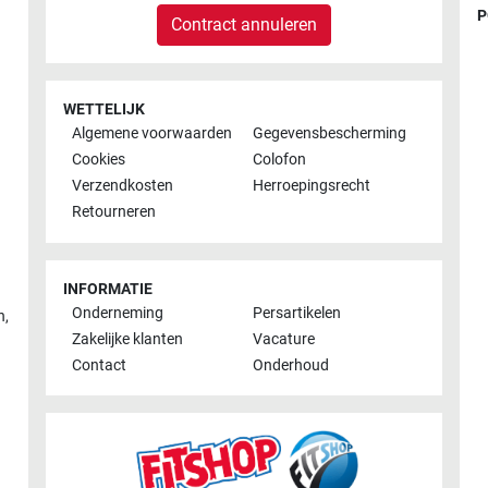
P
Contract annuleren
WETTELIJK
Algemene voorwaarden
Gegevensbescherming
Cookies
Colofon
Verzendkosten
Herroepingsrecht
Retourneren
INFORMATIE
Onderneming
Persartikelen
n
,
Zakelijke klanten
Vacature
Contact
Onderhoud