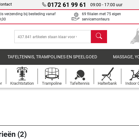
0172 61 99 61
Contact
09:00 - 17:00 uur
tis verzending bij besteding vanaf
69 filialen met 75 eigen
9,00
servicemonteurs
Zoeken
TAFELTENNIS, TRAMPOLINES EN SPEELGOED
MASSAGE, Y
er
Krachtstation
Trampoline
Tafeltennis
Halterbank
Indoor 
rieën (2)