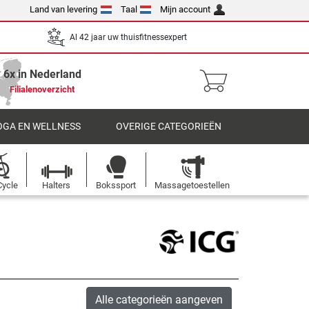
Land van levering
Taal
Mijn account
Al 42 jaar uw thuisfitnessexpert
6x in Nederland
Filialenoverzicht
OGA EN WELLNESS
OVERIGE CATEGORIEËN
Cycle
Halters
Bokssport
Massagetoestellen
Alle categorieën aangeven