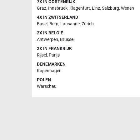
7X IN OOSTENRIJK
Graz
,
Innsbruck
,
Klagenfurt
,
Linz
,
Salzburg
,
Wenen
4X IN ZWITSERLAND
Basel
,
Bern
,
Lausanne
,
Zürich
2X IN BELGIË
Antwerpen
,
Brussel
2X IN FRANKRIJK
Rijsel
,
Parijs
DENEMARKEN
Kopenhagen
POLEN
Warschau