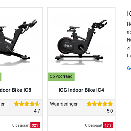
I
H
ap
N
zi
tr
G
Op voorraad
door Bike IC8
ICG Indoor Bike IC4
gen
Waarderingen
(7)
(10)
4,7
5,0
U bespaart
32%
U bespaart
17%