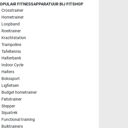
OPULAIR FITNESSAPPARATUUR BIJ FITSHOP
Crosstrainer
Hometrainer
Loopband
Roeitrainer
Krachtstation
Trampoline
Tafeltennis
Halterbank
Indoor Cycle
Halters
Bokssport
Ligfietsen
Budget hometrainer
Fietstrainer
Stepper
Squatrek
Functional training
Buiktrainers