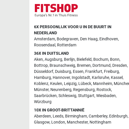
6X PERSOONLIJK VOOR U IN DE BUURT IN
NEDERLAND
Amsterdam
,
Bodegraven
,
Den Haag
,
Eindhoven
,
Roosendaal
,
Rotterdam
36X IN DUITSLAND
Aken
,
Augsburg
,
Berlijn
,
Bielefeld
,
Bochum
,
Bonn
,
Bottrop
,
Braunschweig
,
Bremen
,
Dortmund
,
Dresden
,
Düsseldorf
,
Duisburg
,
Essen
,
Frankfurt
,
Freiburg
,
Hamburg
,
Hannover
,
Ingolstadt
,
Karlsruhe
,
Kassel
,
Koblenz
,
Keulen
,
Leipzig
,
Lübeck
,
Mannheim
,
Münche
Münster
,
Neurenberg
,
Regensburg
,
Rostock
,
Saarbrücken
,
Schleswig
,
Stuttgart
,
Wiesbaden
,
Würzburg
10X IN GROOT-BRITTANNIË
Aberdeen
,
Leeds
,
Birmingham
,
Camberley
,
Edinburgh
,
Glasgow
,
London
,
Manchester
,
Nottingham