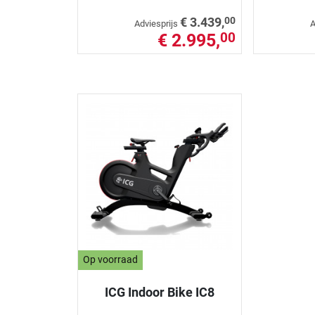
00
€ 3.439,
Adviesprijs
A
€ 2.995,
00
Op voorraad
ICG Indoor Bike IC8