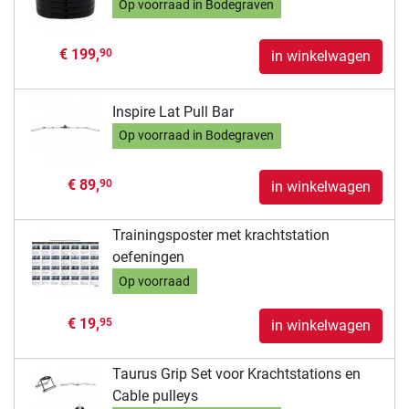
Op voorraad in Bodegraven
€ 199,
90
in winkelwagen
Inspire Lat Pull Bar
Op voorraad in Bodegraven
€ 89,
90
in winkelwagen
Trainingsposter met krachtstation
oefeningen
Op voorraad
€ 19,
95
in winkelwagen
Taurus Grip Set voor Krachtstations en
Cable pulleys