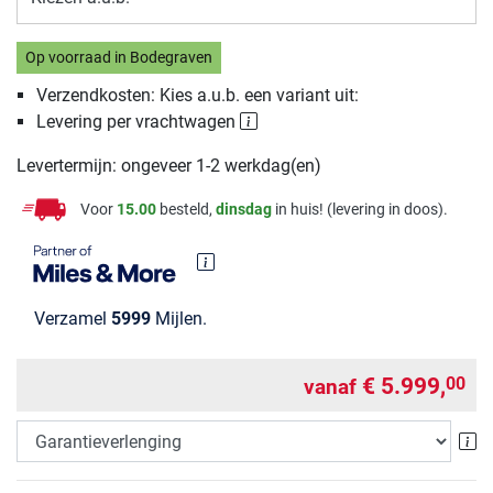
Op voorraad in Bodegraven
Verzendkosten: Kies a.u.b. een variant uit:
Levering per vrachtwagen
Levertermijn: ongeveer 1-2 werkdag(en)
Voor
15.00
besteld,
dinsdag
in huis! (levering in doos).
Verzamel
5999
Mijlen.
€ 5.999,
00
vanaf
Ga