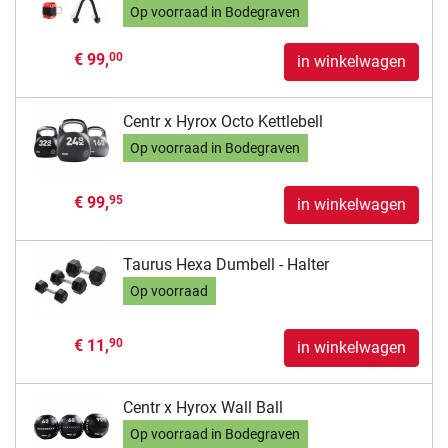
Op voorraad in Bodegraven
€ 99,
00
in winkelwagen
Centr x Hyrox Octo Kettlebell
Op voorraad in Bodegraven
€ 99,
95
in winkelwagen
Taurus Hexa Dumbell - Halter
Op voorraad
€ 11,
90
in winkelwagen
Centr x Hyrox Wall Ball
Op voorraad in Bodegraven