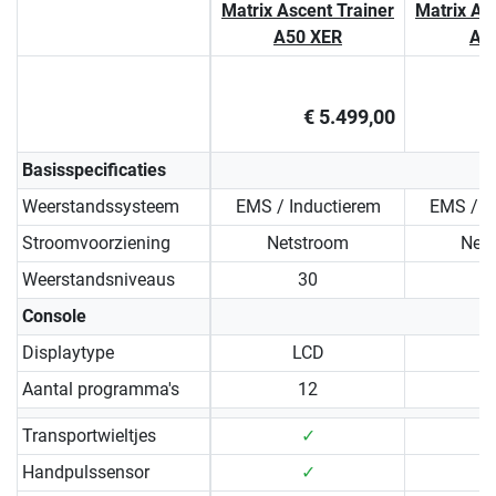
Matrix Ascent Trainer
Matrix As
A50 XER
A5
€ 5.499,00
Basisspecificaties
Weerstandssysteem
EMS / Inductierem
EMS / I
Stroomvoorziening
Netstroom
Net
Weerstandsniveaus
30
Console
Displaytype
LCD
Aantal programma's
12
Transportwieltjes
✓
Handpulssensor
✓