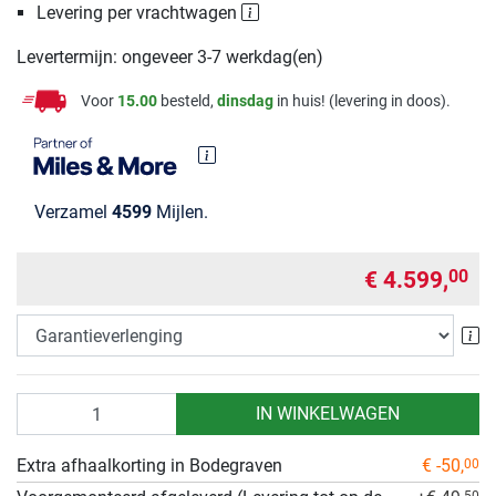
Levering per vrachtwagen
Levertermijn: ongeveer 3-7 werkdag(en)
Voor
15.00
besteld,
dinsdag
in huis! (levering in doos).
Verzamel
4599
Mijlen.
€ 4.599,
00
Ga
Aantal
IN WINKELWAGEN
Extra afhaalkorting in Bodegraven
€ -50,
00
50