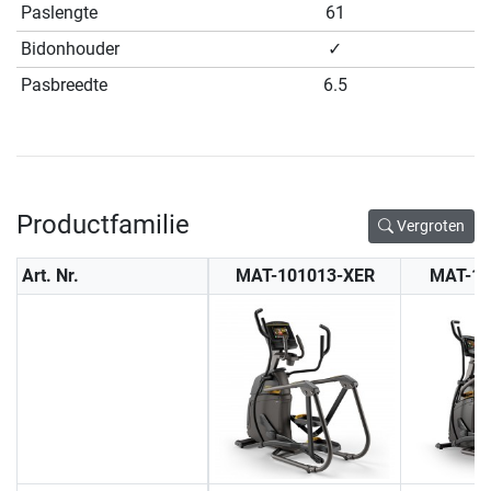
Paslengte
61
Bidonhouder
✓
Pasbreedte
6.5
Productfamilie
Vergroten
Art. Nr.
MAT-101013-XER
MAT-10