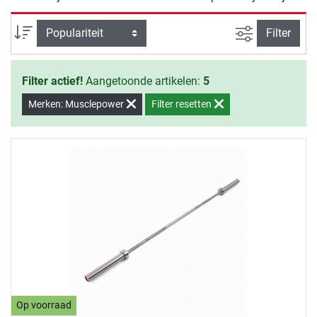
training met Musclepower.
Zoeken binne
Sortering
Filter
Filter actief!
Aangetoonde artikelen:
5
Merken: Musclepower
Filter resetten
Op voorraad