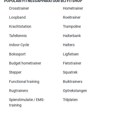
POPULAIR FITNESSAPPARATUUR BIJ FITSHOP
Crosstrainer
Hometrainer
Loopband
Roeitrainer
Krachtstation
Trampoline
Tafeltennis
Halterbank
Indoor Cycle
Halters
Bokssport
Ligfietsen
Budget hometrainer
Fietstrainer
Stepper
Squatrek
Functional training
Buiktrainers
Rugtrainers
Optrekstangen
Spierstimulatie / EMS-
Trilplaten
training