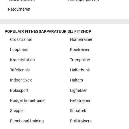
Retourneren
POPULAIR FITNESSAPPARATUUR BIJ FITSHOP
Crosstrainer
Hometrainer
Loopband
Roeitrainer
Krachtstation
Trampoline
Tafeltennis
Halterbank
Indoor Cycle
Halters
Bokssport
Ligfietsen
Budget hometrainer
Fietstrainer
Stepper
Squatrek
Functional training
Buiktrainers