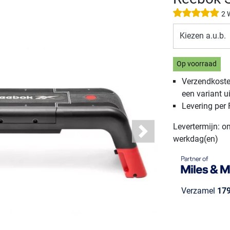
2 
Kiezen a.u.b.
Op voorraad
Verzendkosten
een variant ui
Levering per
Levertermijn: o
Next
werkdag(en)
Verzamel
17