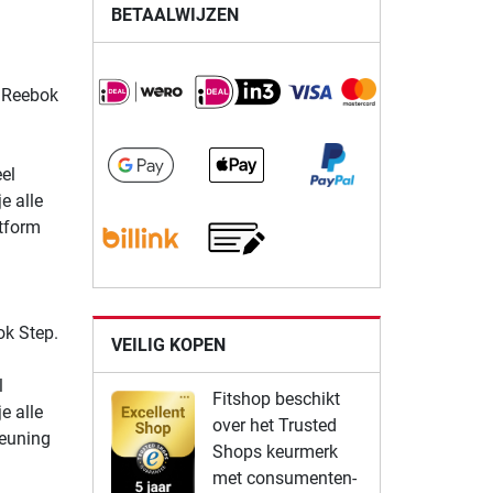
BETAALWIJZEN
e Reebok
eel
je alle
atform
ok Step.
VEILIG KOPEN
l
Fitshop beschikt
je alle
over het Trusted
leuning
Shops keurmerk
met consumenten-