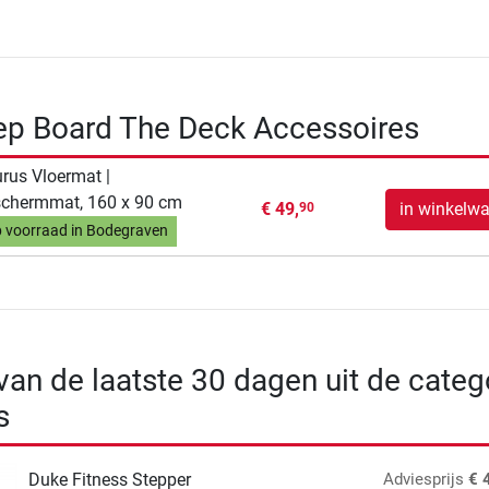
ep Board The Deck Accessoires
rus Vloermat |
chermmat, 160 x 90 cm
€ 49,
in winkelw
90
 voorraad in Bodegraven
 van de laatste 30 dagen uit de categ
s
Duke Fitness Stepper
Adviesprijs
€ 