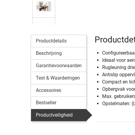
Productdet
Productdetails
Configureerbaar
Beschrijving
Ideaal voor aer
Garantievoorwaarden
Rugleuning drie
Antislip opperv
Test & Waarderingen
Compact en lic
Opbergvak voor
Accessoires
Max. gebruiker
Bestseller
Opstelmaten: (
Productveiligheid