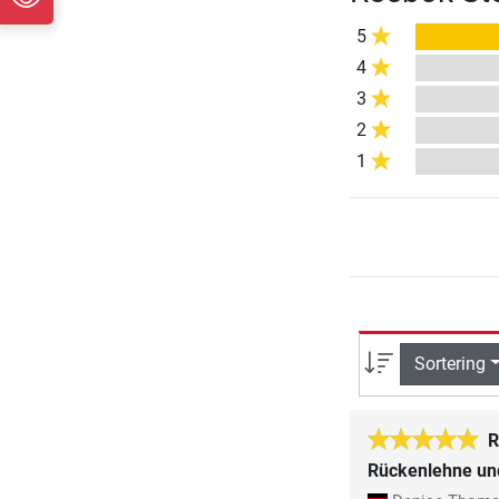
5
4
3
2
1
Sortering
R
Rückenlehne un