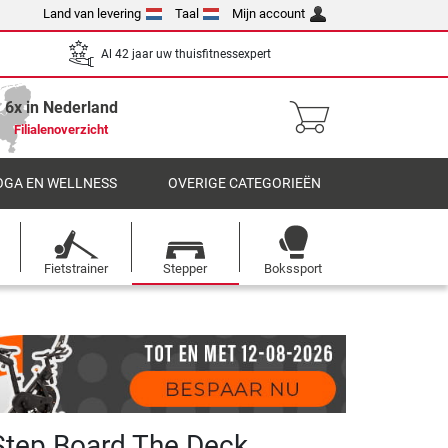
Land van levering
Taal
Mijn account
Al 42 jaar uw thuisfitnessexpert
6x in Nederland
Filialenoverzicht
OGA EN WELLNESS
OVERIGE CATEGORIEËN
Fietstrainer
Stepper
Bokssport
tep Board The Deck