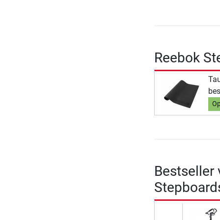
Reebok St
Tau
bes
Op
Bestseller
Stepboard