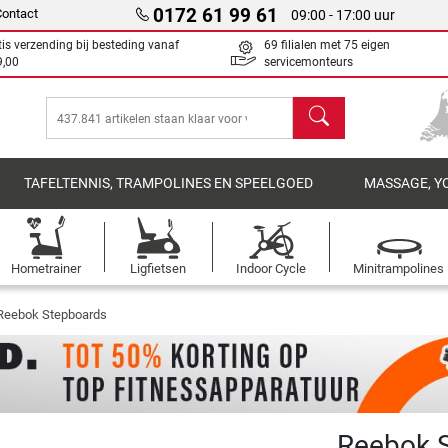
0172 61 99 61
Contact
09:00 - 17:00 uur
tis verzending bij besteding vanaf
69 filialen met 75 eigen
9,00
servicemonteurs
Zoeken
TAFELTENNIS, TRAMPOLINES EN SPEELGOED
MASSAGE, Y
Hometrainer
Ligfietsen
Indoor Cycle
Minitrampolines
Reebok Stepboards
Reebok S