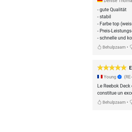
Denise Thom
- gute Qualität
- stabil
- Farbe top (weis
- Preis-Leistungs
- schnelle und k
•
Behulpzaam
E
Young
(RE
Le Reebok Deck es
constitue un exc
•
Behulpzaam