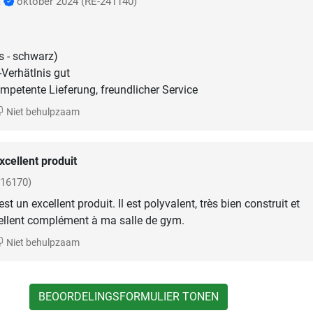
a
oktober 2024
(RE-241140)
s - schwarz)
-Verhätlnis gut
ompetente Lieferung, freundlicher Service
Niet behulpzaam
xcellent produit
-16170)
t un excellent produit. Il est polyvalent, très bien construit et
ellent complément à ma salle de gym.
Niet behulpzaam
BEOORDELINGSFORMULIER TONEN