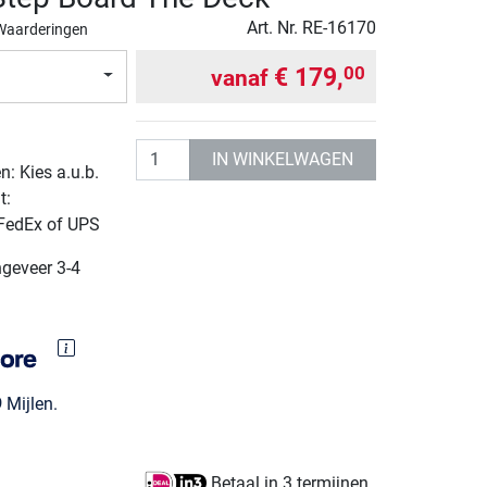
Art. Nr.
RE-16170
Waarderingen
€ 179,
00
vanaf
Aantal
IN WINKELWAGEN
: Kies a.u.b.
t:
 FedEx of UPS
ngeveer 3-4
9
Mijlen.
Betaal in 3 termijnen