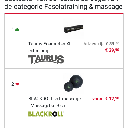
de categorie Fasciatraining & massage
1
90
Taurus Foamroller XL
Adviesprijs
€ 39,
€ 29,
90
extra lang
2
BLACKROLL zelfmassage
vanaf
€ 12,
90
| Massagebal 8 cm