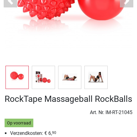
Previous
Next
RockTape Massageball RockBalls
Art. Nr.
IM-RT-21045
Op voorraad
Verzendkosten: € 6,
90