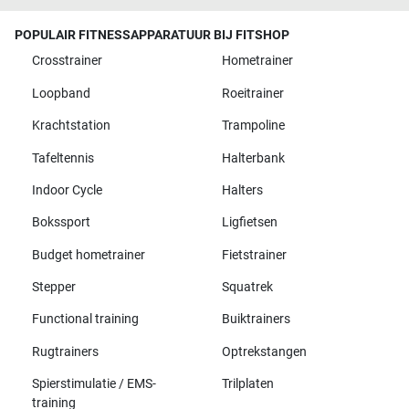
POPULAIR FITNESSAPPARATUUR BIJ FITSHOP
Crosstrainer
Hometrainer
Loopband
Roeitrainer
Krachtstation
Trampoline
Tafeltennis
Halterbank
Indoor Cycle
Halters
Bokssport
Ligfietsen
Budget hometrainer
Fietstrainer
Stepper
Squatrek
Functional training
Buiktrainers
Rugtrainers
Optrekstangen
Spierstimulatie / EMS-
Trilplaten
training