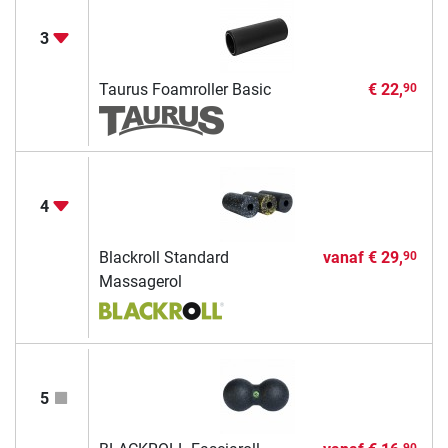
3
Taurus Foamroller Basic
€ 22,
90
4
Blackroll Standard
vanaf
€ 29,
90
Massagerol
5
90