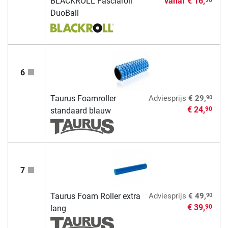
BLACKROLL Fasciaroll
vanaf
€ 16,
DuoBall
6
90
Taurus Foamroller
Adviesprijs
€ 29,
€ 24,
90
standaard blauw
7
90
Taurus Foam Roller extra
Adviesprijs
€ 49,
€ 39,
90
lang