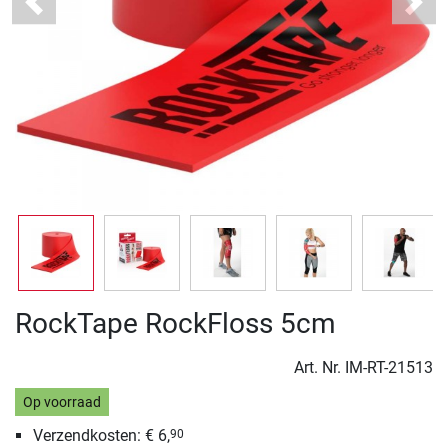
Previous
Next
RockTape RockFloss 5cm
Art. Nr.
IM-RT-21513
Op voorraad
Verzendkosten: € 6,
90