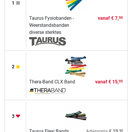
1
Taurus Fysiobanden -
vanaf
€ 7,
90
Weerstandsbanden
diverse sterktes
2
Thera-Band CLX Band
vanaf
€ 15,
95
3
90
Taurus Flexi Bands
Adviesprijs
€ 29,