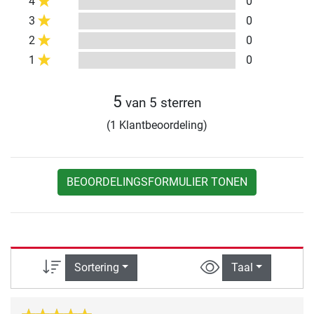
4
0
3
0
2
0
1
0
5
van 5 sterren
(1 Klantbeoordeling)
BEOORDELINGSFORMULIER TONEN
Sortering
Taal