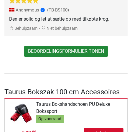
Anonymous
(TB-BS100)
Den er solid og let at sætte op med tilkøbte krog.
•
Behulpzaam
Niet behulpzaam
BEOORDELINGSFORMULIER TONEN
Taurus Bokszak 100 cm Accessoires
Taurus Bokshandschoen PU Deluxe |
Bokssport
Op voorraad