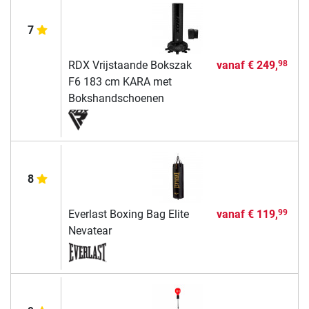
7
RDX Vrijstaande Bokszak
vanaf
€ 249,
98
F6 183 cm KARA met
Bokshandschoenen
8
Everlast Boxing Bag Elite
vanaf
€ 119,
99
Nevatear