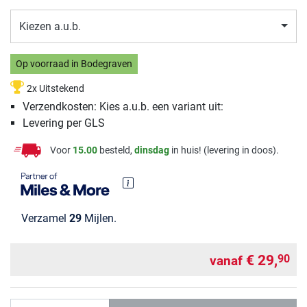
Kiezen a.u.b.
Op voorraad in Bodegraven
2x Uitstekend
Verzendkosten: Kies a.u.b. een variant uit:
Levering per GLS
Voor
15.00
besteld,
dinsdag
in huis! (levering in doos).
Verzamel
29
Mijlen.
€ 29,
90
vanaf
Aantal