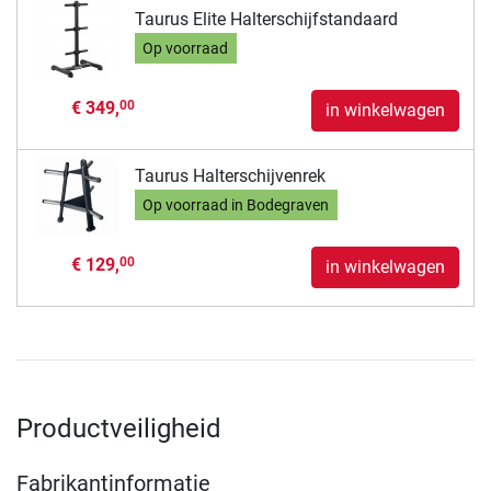
Taurus Elite Halterschijfstandaard
Op voorraad
€ 349,
00
in winkelwagen
Taurus Halterschijvenrek
Op voorraad in Bodegraven
€ 129,
00
in winkelwagen
Productveiligheid
Fabrikantinformatie