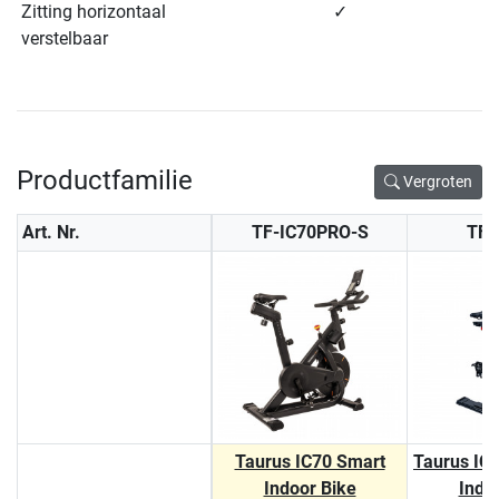
Zitting horizontaal
✓
verstelbaar
Productfamilie
Vergroten
Art. Nr.
TF-IC70PRO-S
TF-
Taurus IC70 Smart
Taurus IC
Indoor Bike
Indo