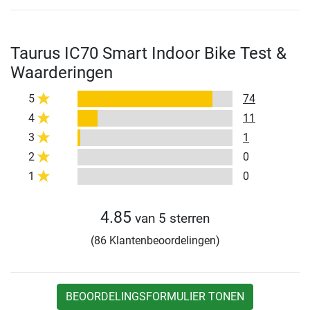
Taurus IC70 Smart Indoor Bike Test &
Waarderingen
5
74
4
11
3
1
2
0
1
0
4.85
van 5 sterren
(86 Klantenbeoordelingen)
BEOORDELINGSFORMULIER TONEN