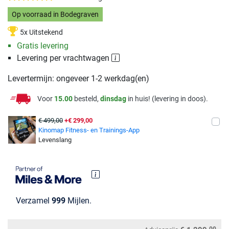
Op voorraad in Bodegraven
5x Uitstekend
Gratis levering
Levering per vrachtwagen
Levertermijn: ongeveer 1-2 werkdag(en)
Voor
15.00
besteld,
dinsdag
in huis! (levering in doos).
€ 499,00
+€ 299,00
Kinomap Fitness- en Trainings-App
Levenslang
Verzamel
999
Mijlen.
00