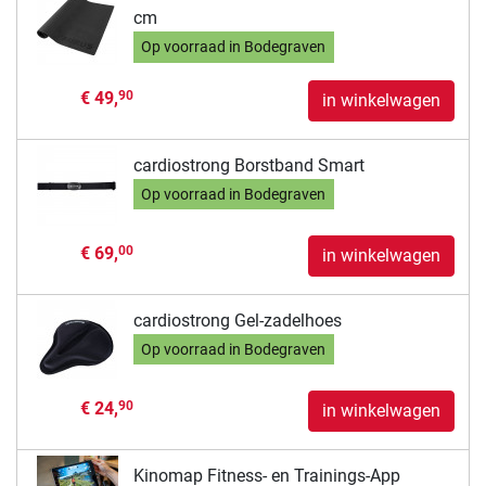
cm
Op voorraad in Bodegraven
€ 49,
90
in winkelwagen
cardiostrong Borstband Smart
Op voorraad in Bodegraven
€ 69,
00
in winkelwagen
cardiostrong Gel-zadelhoes
Op voorraad in Bodegraven
€ 24,
90
in winkelwagen
Kinomap Fitness- en Trainings-App