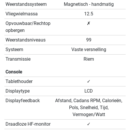
Weerstandssysteem
Magnetisch - handmatig
Vliegwielmassa
12.5
Opvouwbaar/Rechtop
✗
opbergen
Weerstandsniveaus
99
Systeem
Vaste versnelling
Transmissie
Riem
Console
Tablethouder
✓
Displaytype
LCD
Displayfeedback
Afstand, Cadans RPM, Calorieën,
Pols, Snelheid, Tijd,
Vermogen/Watt
Draadloze HF-monitor
✓