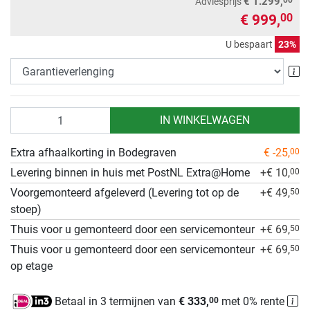
€ 1.299,
Adviesprijs
€ 999,
00
U bespaart
23%
Ga
Aantal
IN WINKELWAGEN
Extra afhaalkorting in Bodegraven
€ -25,
00
Levering binnen in huis met PostNL Extra@Home
+€ 10,
00
Voorgemonteerd afgeleverd (Levering tot op de
+€ 49,
50
stoep)
Thuis voor u gemonteerd door een servicemonteur
+€ 69,
50
Thuis voor u gemonteerd door een servicemonteur
+€ 69,
50
op etage
Betaal in 3 termijnen van
€ 333,
met 0% rente
00