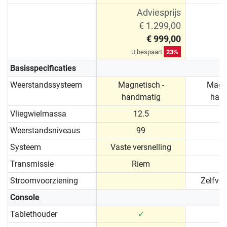
Adviesprijs
€ 1.299,00
€ 999,00
U bespaart
23%
U 
Basisspecificaties
Weerstandssysteem
Magnetisch -
Magne
handmatig
han
Vliegwielmassa
12.5
Weerstandsniveaus
99
Systeem
Vaste versnelling
Transmissie
Riem
Stroomvoorziening
Zelfvo
Console
Tablethouder
✓