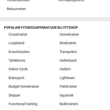
Verzendkosten
Herroepingsrecht
Retourneren
POPULAIR FITNESSAPPARATUUR BIJ FITSHOP
Crosstrainer
Hometrainer
Loopband
Roeitrainer
Krachtstation
Trampoline
Tafeltennis
Halterbank
Indoor Cycle
Halters
Bokssport
Ligfietsen
Budget hometrainer
Fietstrainer
Stepper
Squatrek
Functional training
Buiktrainers