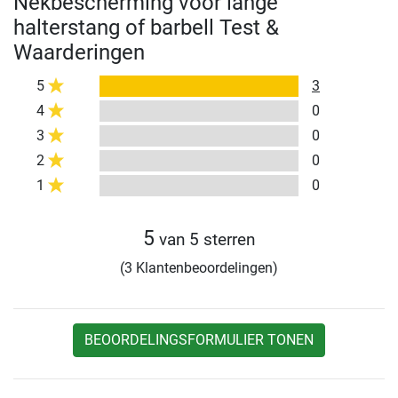
Nekbescherming voor lange
halterstang of barbell Test &
Waarderingen
5
3
4
0
3
0
2
0
1
0
5
van 5 sterren
(3 Klantenbeoordelingen)
BEOORDELINGSFORMULIER TONEN