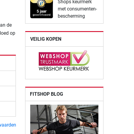
Shops keurmerk
met consumenten-
bescherming
van de
vloed op
VEILIG KOPEN
FITSHOP BLOG
waarden