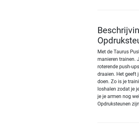
Beschrijvi
Opdrukste
Met de Taurus Push
manieren trainen. 
roterende push-ups
draaien. Het geeft
doen. Zo is je train
loshalen zodat je j
je je armen nog we
Opdruksteunen zijn