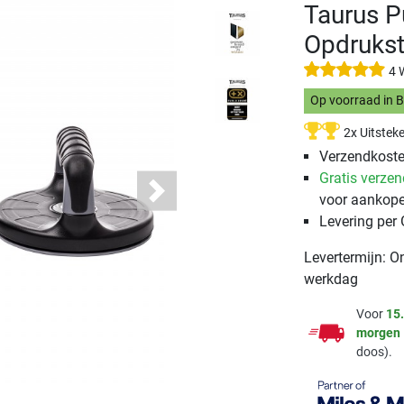
Taurus P
Opdruks
4 
Op voorraad in 
2x Uitstek
Verzendkosten
Gratis verze
voor aankope
Next
Levering per
Levertermijn: O
werkdag
Voor
15
morgen
doos).