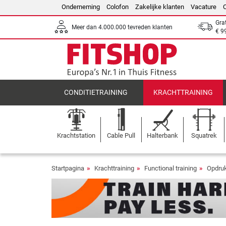
Onderneming
Colofon
Zakelijke klanten
Vacature
Gra
Meer dan 4.000.000 tevreden klanten
€ 9
CONDITIETRAINING
KRACHTTRAINING
Krachtstation
Cable Pull
Halterbank
Squatrek
Startpagina
Krachttraining
Functional training
Opdru