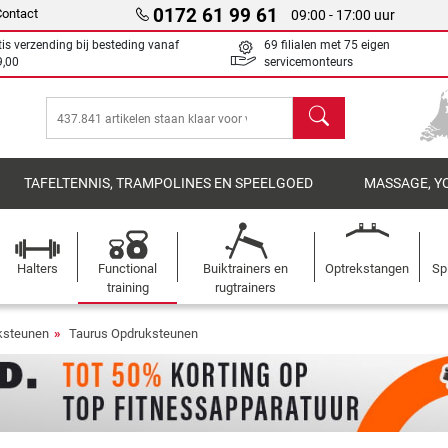
0172 61 99 61
Contact
09:00 - 17:00 uur
tis verzending bij besteding vanaf
69 filialen met 75 eigen
9,00
servicemonteurs
Zoeken
TAFELTENNIS, TRAMPOLINES EN SPEELGOED
MASSAGE, Y
Halters
Functional
Buiktrainers en
Optrekstangen
Sp
training
rugtrainers
ksteunen
Taurus Opdruksteunen