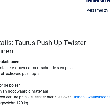
Verzamel
29
M
ails: Taurus Push Up Twister
unen
ruksteunen
rstspieren, bovenarmen, schouders en polsen
 effectievere push-up´s
r de polsen
 van hoogwaardig materiaal
en eerlijke prijs. Je leest er hier alles over
Fitshop kwaliteitscont
sgewicht: 120 kg