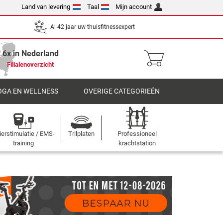
Land van levering
Taal
Mijn account
Al 42 jaar uw thuisfitnessexpert
6x in Nederland
Filialenoverzicht
OGA EN WELLNESS
OVERIGE CATEGORIEËN
ierstimulatie / EMS-
Trilplaten
Professioneel
training
krachtstation