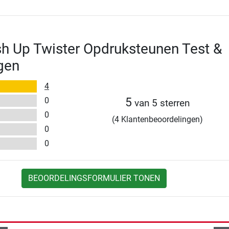
h Up Twister Opdruksteunen Test &
gen
4
0
5
van 5 sterren
0
(4 Klantenbeoordelingen)
0
0
BEOORDELINGSFORMULIER TONEN