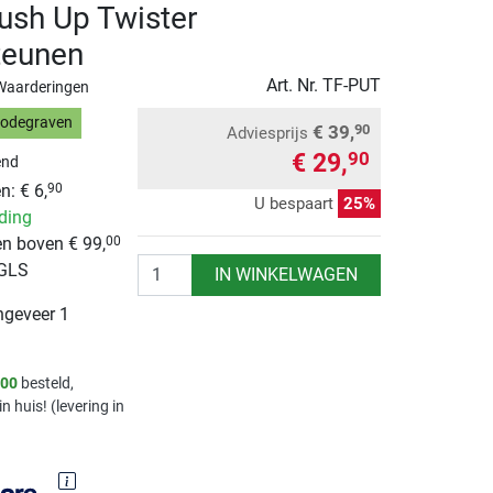
ush Up Twister
teunen
Art. Nr.
TF-PUT
Waarderingen
Bodegraven
€ 39,
90
Adviesprijs
€ 29,
90
end
: € 6,
90
U bespaart
25%
nding
n boven € 99,
00
Aantal
 GLS
IN WINKELWAGEN
ngeveer 1
.00
besteld,
in huis! (levering in