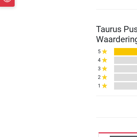
Taurus Pus
Waarderin
5
4
3
2
1