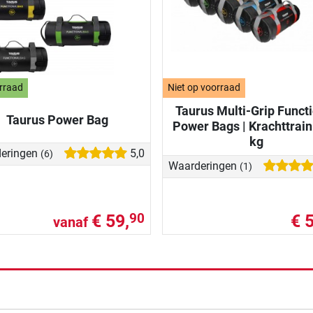
rraad
Niet op voorraad
Taurus Multi-Grip Funct
Taurus Power Bag
Power Bags | Krachttrain
kg
eringen
5,0
(6)
Waarderingen
(1)
€ 59,
€ 
90
vanaf
de resultaten