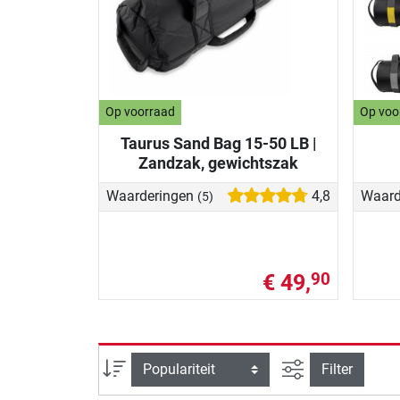
Op voorraad
Op voo
Taurus Sand Bag 15-50 LB |
Zandzak, gewichtszak
Waarderingen
4,8
Waard
(5)
€ 49,
90
Zoeken binnen 
Sortering
Filter