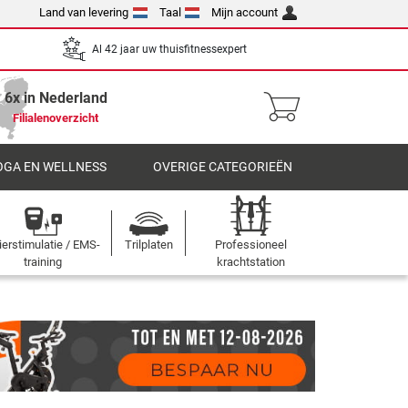
Land van levering
Taal
Mijn account
Al 42 jaar uw thuisfitnessexpert
6x in Nederland
Filialenoverzicht
OGA EN WELLNESS
OVERIGE CATEGORIEËN
ierstimulatie / EMS-
Trilplaten
Professioneel
training
krachtstation