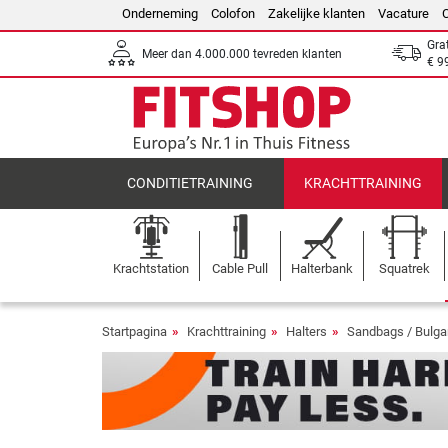
Onderneming
Colofon
Zakelijke klanten
Vacature
Gra
Meer dan 4.000.000 tevreden klanten
€ 9
CONDITIETRAINING
KRACHTTRAINING
Krachtstation
Cable Pull
Halterbank
Squatrek
Startpagina
Krachttraining
Halters
Sandbags / Bulga