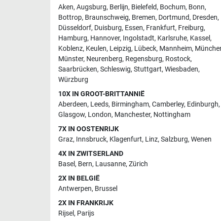
Aken
,
Augsburg
,
Berlijn
,
Bielefeld
,
Bochum
,
Bonn
,
Bottrop
,
Braunschweig
,
Bremen
,
Dortmund
,
Dresden
,
Düsseldorf
,
Duisburg
,
Essen
,
Frankfurt
,
Freiburg
,
Hamburg
,
Hannover
,
Ingolstadt
,
Karlsruhe
,
Kassel
,
Koblenz
,
Keulen
,
Leipzig
,
Lübeck
,
Mannheim
,
Münche
Münster
,
Neurenberg
,
Regensburg
,
Rostock
,
Saarbrücken
,
Schleswig
,
Stuttgart
,
Wiesbaden
,
Würzburg
10X IN GROOT-BRITTANNIË
Aberdeen
,
Leeds
,
Birmingham
,
Camberley
,
Edinburgh
,
Glasgow
,
London
,
Manchester
,
Nottingham
7X IN OOSTENRIJK
Graz
,
Innsbruck
,
Klagenfurt
,
Linz
,
Salzburg
,
Wenen
4X IN ZWITSERLAND
Basel
,
Bern
,
Lausanne
,
Zürich
2X IN BELGIË
Antwerpen
,
Brussel
2X IN FRANKRIJK
Rijsel
,
Parijs