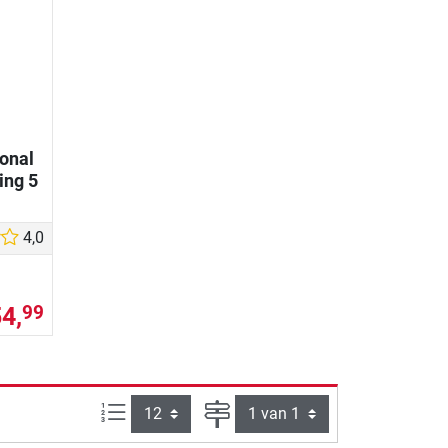
ional
ing 5
4,0
54,
99
Artikelen per pagina:
Pagina