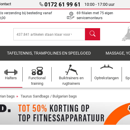
0172 61 99 61
Contact
10:00 - 17:00 uur
tis verzending bij besteding vanaf
69 filialen met 75 eigen
9,00
servicemonteurs
Zoeken
TAFELTENNIS, TRAMPOLINES EN SPEELGOED
MASSAGE, Y
Halters
Functional
Buiktrainers en
Optrekstangen
Sp
training
rugtrainers
rian bags
Taurus Sandbags / Bulgarian bags