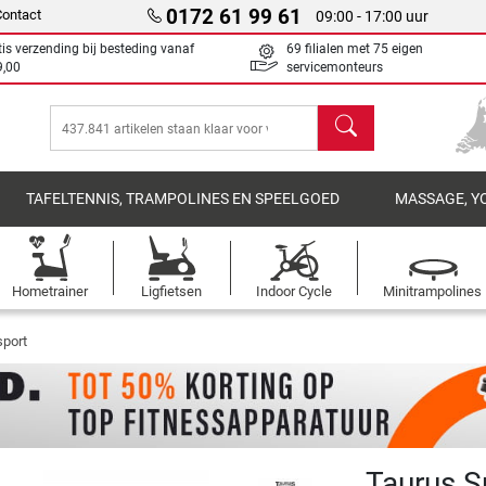
0172 61 99 61
Contact
09:00 - 17:00 uur
tis verzending bij besteding vanaf
69 filialen met 75 eigen
9,00
servicemonteurs
Zoeken
TAFELTENNIS, TRAMPOLINES EN SPEELGOED
MASSAGE, Y
Hometrainer
Ligfietsen
Indoor Cycle
Minitrampolines
port
Taurus 