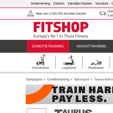
Onderneming
Colofon
Zakelijke klanten
Vacature
Gra
Meer dan 4.000.000 tevreden klanten
€ 9
CONDITIETRAINING
KRACHTTRAINING
Crosstrainer
Loopband
Roeitrainer
Startpagina
Conditietraining
Bokssport
Taurus Bokss