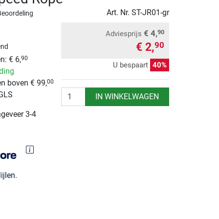
Art. Nr.
ST-JR01-gr
Beoordeling
€ 4,
90
Adviesprijs
€ 2,
90
end
: € 6,
90
U bespaart
40%
nding
n boven € 99,
00
Aantal
 GLS
IN WINKELWAGEN
ngeveer 3-4
jlen.