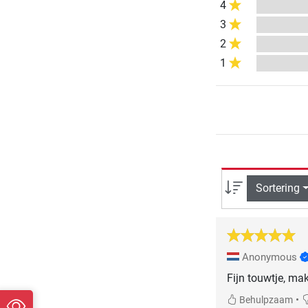
4
3
2
1
Sortering
Anonymous
Fijn touwtje, mak
•
Behulpzaam