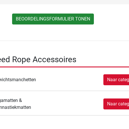
BEOORDELINGSFORMULIER TONEN
eed Rope Accessoires
wichtsmanchetten
Naar categ
gamatten &
Naar categ
mnastiekmatten