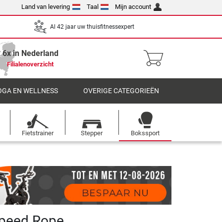
Land van levering
Taal
Mijn account
Al 42 jaar uw thuisfitnessexpert
6x in Nederland
Filialenoverzicht
OGA EN WELLNESS
OVERIGE CATEGORIEËN
Fietstrainer
Stepper
Bokssport
Speed Rope