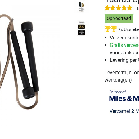
1 
Op voorraad
2x Uitstek
Verzendkosten
Gratis verze
voor aankope
Levering per
Levertermijn: o
werkdag(en)
Verzamel
2
Mi