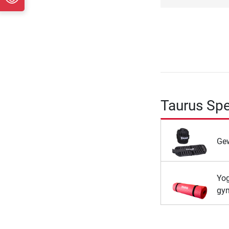
Taurus Sp
Ge
Yo
gy