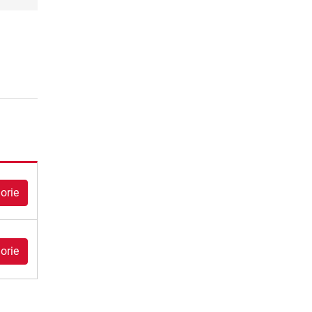
orie
orie