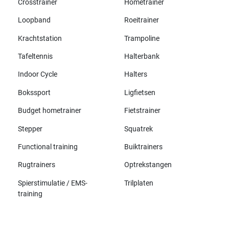
Crosstrainer
Hometrainer
Loopband
Roeitrainer
Krachtstation
Trampoline
Tafeltennis
Halterbank
Indoor Cycle
Halters
Bokssport
Ligfietsen
Budget hometrainer
Fietstrainer
Stepper
Squatrek
Functional training
Buiktrainers
Rugtrainers
Optrekstangen
Spierstimulatie / EMS-
Trilplaten
training
Alle merken