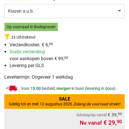
Kiezen a.u.b.
Op voorraad in Bodegraven
2x Uitstekend
Verzendkosten: € 6,
90
Gratis verzending
voor aankopen boven € 99,
00
Levering per GLS
Levertermijn: Ongeveer 1 werkdag
Voor
15.00
besteld,
morgen
in huis! (levering in doos).
SALE
Geldig tot en met 12 augustus 2026
Zolang de voorraad strekt!
90
€ 39,
Adviesprijs
vanaf
€ 29,
90
Nu vanaf