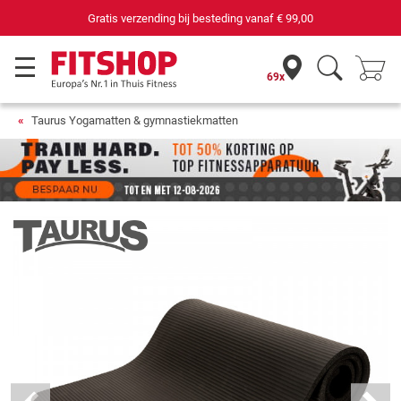
 bij besteding vanaf
€ 99,00
69 filialen met 7
69x
Taurus Yogamatten & gymnastiekmatten