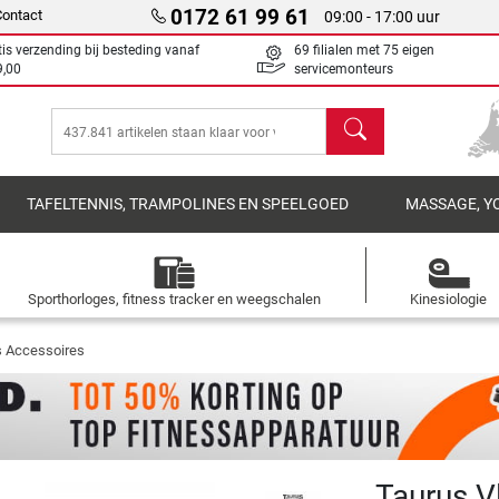
0172 61 99 61
Contact
09:00 - 17:00 uur
tis verzending bij besteding vanaf
69 filialen met 75 eigen
9,00
servicemonteurs
Zoeken
TAFELTENNIS, TRAMPOLINES EN SPEELGOED
MASSAGE, Y
Sporthorloges, fitness tracker en weegschalen
Kinesiologie
s Accessoires
Taurus V