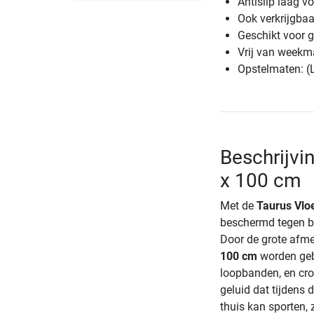
Antislip laag v
Ook verkrijgba
Geschikt voor 
Vrij van week
Opstelmaten: (
Beschrijvi
x 100 cm
Met de
Taurus Vlo
beschermd tegen be
Door de grote afm
100 cm
worden gebr
loopbanden, en cros
geluid dat tijdens
thuis kan sporten,