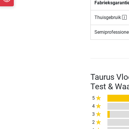
Fabrieksgaranti
Thuisgebruik
Semiprofessione
Taurus Vl
Test & Wa
5
4
3
2