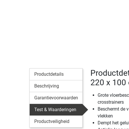
Productdet
Productdetails
220 x 100
Beschrijving
Grote vloerbes
Garantievoorwaarden
crosstrainers
Beschermt de vl
Test & Waarderingen
vlekken
Productveiligheid
Dempt het gelui