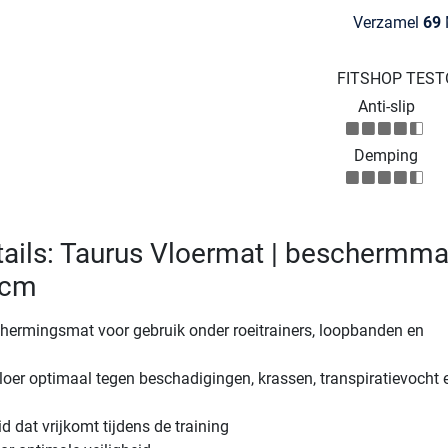
Verzamel
69
M
FITSHOP TES
Anti-slip
Demping
ails: Taurus Vloermat | beschermma
 cm
chermingsmat voor gebruik onder roeitrainers, loopbanden en
oer optimaal tegen beschadigingen, krassen, transpiratievocht 
d dat vrijkomt tijdens de training