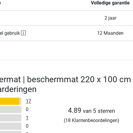
e
Volledige garantie
2 jaar
el gebruik
12 Maanden
oermat | beschermmat 220 x 100 cm
arderingen
17
0
4.89
van 5 sterren
1
(18 Klantenbeoordelingen)
0