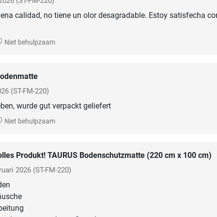
2026
(ST-FM-220)
buena calidad, no tiene un olor desagradable. Estoy satisfecha co
Niet behulpzaam
odenmatte
026
(ST-FM-220)
ben, wurde gut verpackt geliefert
Niet behulpzaam
olles Produkt! TAURUS Bodenschutzmatte (220 cm x 100 cm)
ruari 2026
(ST-FM-220)
den
äusche
rbeitung