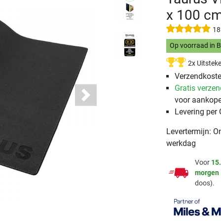
x 100 c
18
Op voorraad in 
2x Uitstek
Verzendkosten
Gratis verze
voor aankope
Next
Levering per
Levertermijn: O
werkdag
Voor
15
morgen
doos).