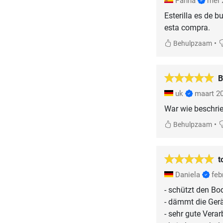
Panna
mei 
Esterilla es de 
esta compra.
•
Behulpzaam
B
uk
maart 2
War wie beschrie
•
Behulpzaam
t
Daniela
feb
- schützt den Bo
- dämmt die Ger
- sehr gute Vera