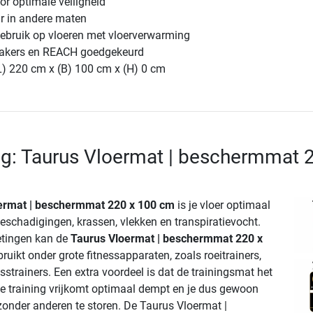
oor optimale veiligheid
ar in andere maten
gebruik op vloeren met vloerverwarming
makers en REACH goedgekeurd
L) 220 cm x (B) 100 cm x (H) 0 cm
ng: Taurus Vloermat | beschermmat 
ermat | beschermmat 220 x 100 cm
is je vloer optimaal
schadigingen, krassen, vlekken en transpiratievocht.
etingen kan de
Taurus Vloermat | beschermmat 220 x
uikt onder grote fitnessapparaten, zoals roeitrainers,
strainers. Een extra voordeel is dat de trainingsmat het
 de training vrijkomt optimaal dempt en je dus gewoon
 zonder anderen te storen. De Taurus Vloermat |