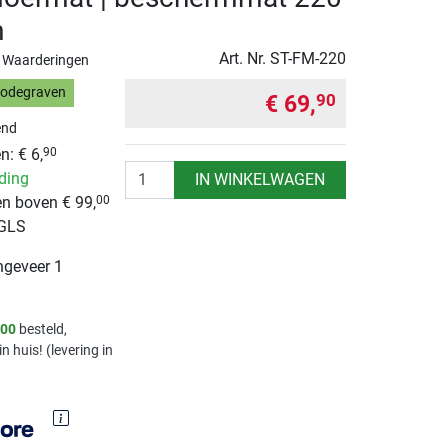
m
Art. Nr.
ST-FM-220
 Waarderingen
Bodegraven
€ 69,
90
end
: € 6,
90
Aantal
nding
IN WINKELWAGEN
n boven € 99,
00
 GLS
ngeveer 1
.00
besteld,
in huis! (levering in