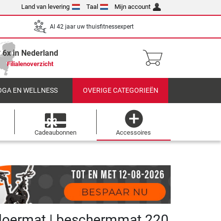
Land van levering
Taal
Mijn account
Al 42 jaar uw thuisfitnessexpert
6x in Nederland
Filialenoverzicht
OGA EN WELLNESS
OVERIGE CATEGORIEËN
Cadeaubonnen
Accessoires
loermat | beschermmat 220