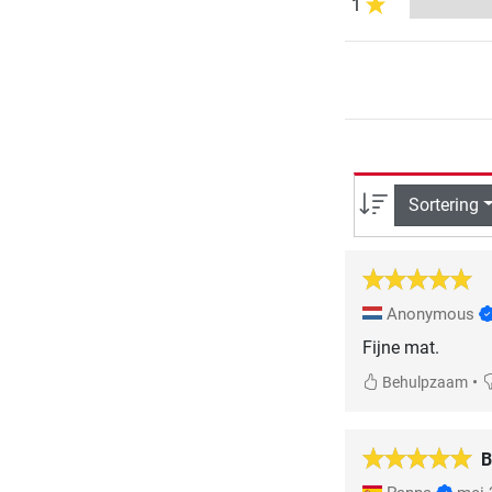
1
Sortering
Anonymous
Fijne mat.
•
Behulpzaam
B