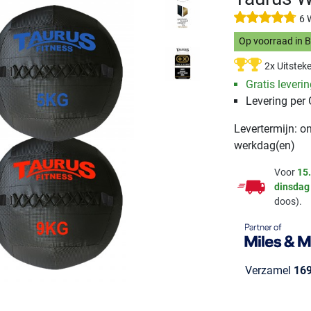
6 
Op voorraad in 
2x Uitstek
Gratis leveri
Levering per
Levertermijn: o
werkdag(en)
Voor
15
dinsdag
doos).
Verzamel
16