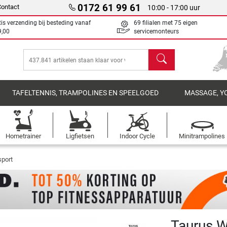
0172 61 99 61
Contact
10:00 - 17:00 uur
tis verzending bij besteding vanaf
69 filialen met 75 eigen
9,00
servicemonteurs
Zoeken
TAFELTENNIS, TRAMPOLINES EN SPEELGOED
MASSAGE, Y
Hometrainer
Ligfietsen
Indoor Cycle
Minitrampolines
port
Taurus Wa