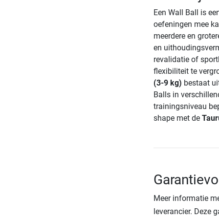
Een Wall Ball is ee
oefeningen mee kan
meerdere en grotere
en uithoudingsver
revalidatie of spo
flexibiliteit te ver
(3-9 kg)
bestaat ui
Balls in verschille
trainingsniveau be
shape met de
Taur
Garantievo
Meer informatie me
leverancier. Deze g