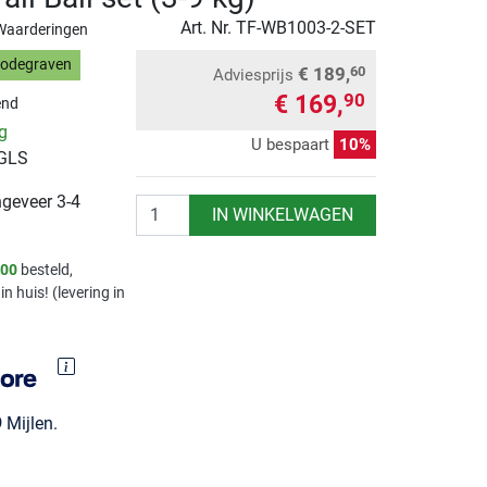
Art. Nr.
TF-WB1003-2-SET
Waarderingen
Bodegraven
€ 189,
60
Adviesprijs
€ 169,
90
end
ng
U bespaart
10%
 GLS
ngeveer 3-4
Aantal
IN WINKELWAGEN
.00
besteld,
in huis! (levering in
9
Mijlen.