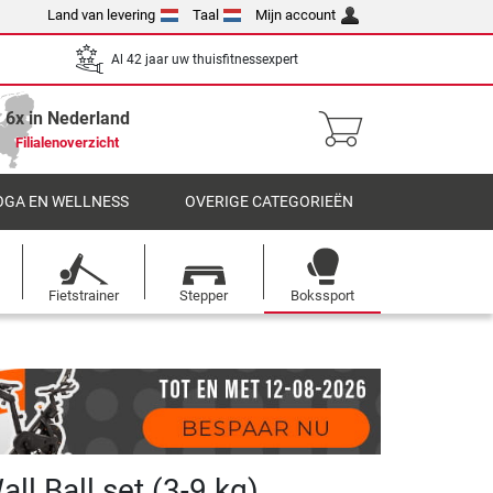
Land van levering
Taal
Mijn account
Al 42 jaar uw thuisfitnessexpert
6x in Nederland
Filialenoverzicht
OGA EN WELLNESS
OVERIGE CATEGORIEËN
Fietstrainer
Stepper
Bokssport
ll Ball set (3-9 kg)