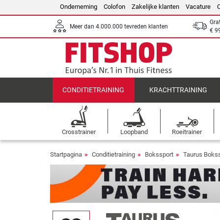
Onderneming
Colofon
Zakelijke klanten
Vacature
Gra
Meer dan 4.000.000 tevreden klanten
€ 9
CONDITIETRAINING
KRACHTTRAINING
Crosstrainer
Loopband
Roeitrainer
Startpagina
Conditietraining
Bokssport
Taurus Bokss