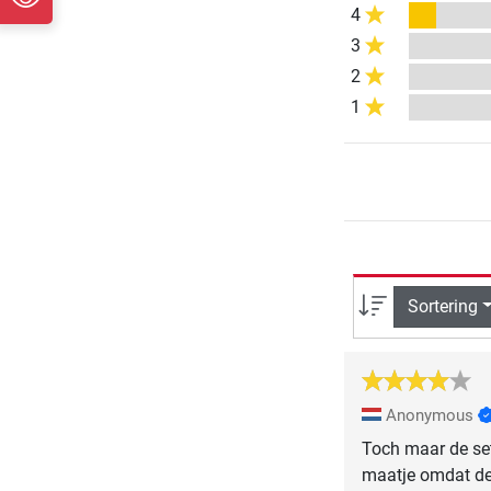
4
3
2
1
Sortering
Anonymous
Toch maar de set
maatje omdat de 