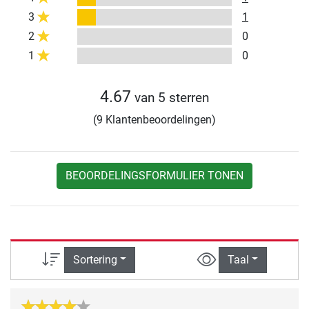
3
1
2
0
1
0
4.67
van 5 sterren
(9 Klantenbeoordelingen)
BEOORDELINGSFORMULIER TONEN
Sortering
Taal