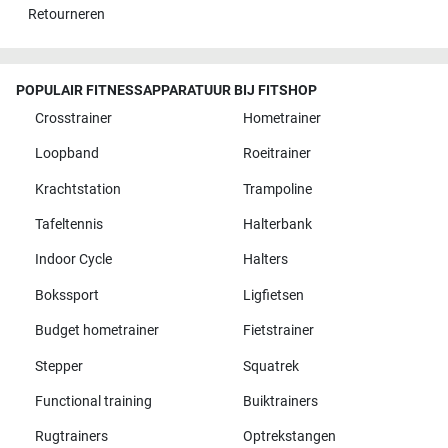
Retourneren
POPULAIR FITNESSAPPARATUUR BIJ FITSHOP
Crosstrainer
Hometrainer
Loopband
Roeitrainer
Krachtstation
Trampoline
Tafeltennis
Halterbank
Indoor Cycle
Halters
Bokssport
Ligfietsen
Budget hometrainer
Fietstrainer
Stepper
Squatrek
Functional training
Buiktrainers
Rugtrainers
Optrekstangen