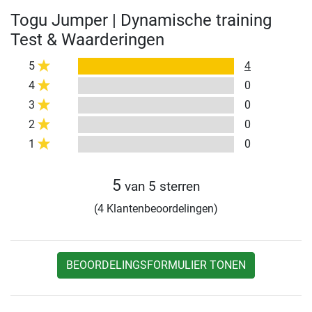
Togu Jumper | Dynamische training
Test & Waarderingen
5
4
4
0
3
0
2
0
1
0
5
van 5 sterren
(4 Klantenbeoordelingen)
BEOORDELINGSFORMULIER TONEN