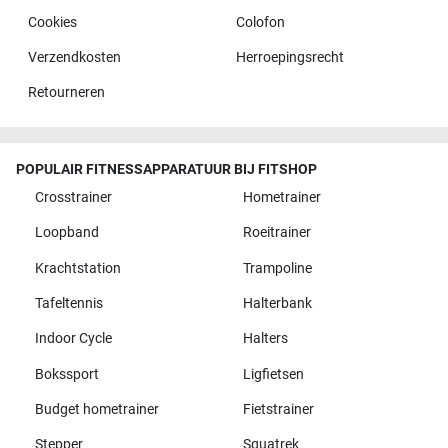
Cookies
Colofon
Verzendkosten
Herroepingsrecht
Retourneren
POPULAIR FITNESSAPPARATUUR BIJ FITSHOP
Crosstrainer
Hometrainer
Loopband
Roeitrainer
Krachtstation
Trampoline
Tafeltennis
Halterbank
Indoor Cycle
Halters
Bokssport
Ligfietsen
Budget hometrainer
Fietstrainer
Stepper
Squatrek