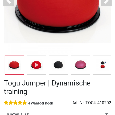
Previous
Next
Togu Jumper | Dynamische
training
Art. Nr.
TOGU-410202
4 Waarderingen
Kiezen a.u.b.