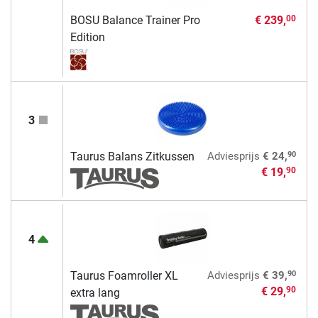
BOSU Balance Trainer Pro
€ 239,
00
Edition
3
90
Taurus Balans Zitkussen
Adviesprijs
€ 24,
€ 19,
90
4
90
Taurus Foamroller XL
Adviesprijs
€ 39,
€ 29,
90
extra lang