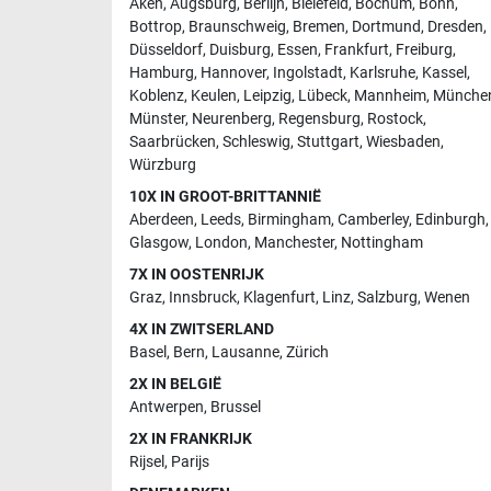
Aken
,
Augsburg
,
Berlijn
,
Bielefeld
,
Bochum
,
Bonn
,
Bottrop
,
Braunschweig
,
Bremen
,
Dortmund
,
Dresden
,
Düsseldorf
,
Duisburg
,
Essen
,
Frankfurt
,
Freiburg
,
Hamburg
,
Hannover
,
Ingolstadt
,
Karlsruhe
,
Kassel
,
Koblenz
,
Keulen
,
Leipzig
,
Lübeck
,
Mannheim
,
Münche
Münster
,
Neurenberg
,
Regensburg
,
Rostock
,
Saarbrücken
,
Schleswig
,
Stuttgart
,
Wiesbaden
,
Würzburg
10X IN GROOT-BRITTANNIË
Aberdeen
,
Leeds
,
Birmingham
,
Camberley
,
Edinburgh
,
Glasgow
,
London
,
Manchester
,
Nottingham
7X IN OOSTENRIJK
Graz
,
Innsbruck
,
Klagenfurt
,
Linz
,
Salzburg
,
Wenen
4X IN ZWITSERLAND
Basel
,
Bern
,
Lausanne
,
Zürich
2X IN BELGIË
Antwerpen
,
Brussel
2X IN FRANKRIJK
Rijsel
,
Parijs