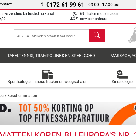
0172 61 99 61
Contact
09:00 - 17:00 uur
tis verzending bij besteding vanaf
69 filialen met 75 eigen
9,00
servicemonteurs
Zoeken
TAFELTENNIS, TRAMPOLINES EN SPEELGOED
MASSAGE, Y
Sporthorloges, fitness tracker en weegschalen
Kinesiologie
oorx Beschermmatten
TTEN KOPEN BIJ EUROPA'S NR. 1