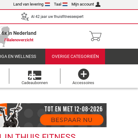
Land van levering
Taal
Mijn account
Al 42 jaar uw thuisfitnessexpert
6x in Nederland
Filialenoverzicht
OGA EN WELLNESS
OVERIGE CATEGORIEËN
Cadeaubonnen
Accessoires
 IN THUIS FITNESS