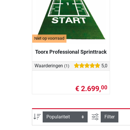
Niet op voorraad
Toorx Professional Sprinttrack
Waarderingen
5,0
(1)
€ 2.699,
00
Zoeken binnen 
Sortering
Filter