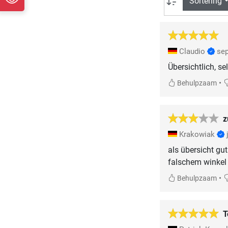
Sortering
Claudio
se
Übersichtlich, se
•
Behulpzaam
z
Krakowiak
als übersicht gu
falschem winkel
•
Behulpzaam
T