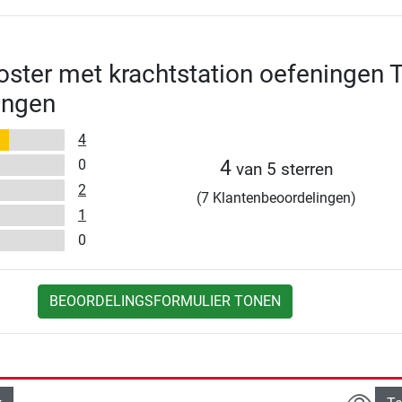
oster met krachtstation oefeningen 
ingen
4
0
4
van 5 sterren
2
(7 Klantenbeoordelingen)
1
0
BEOORDELINGSFORMULIER TONEN