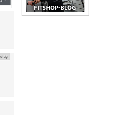
al
uttig