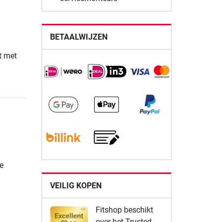
BETAALWIJZEN
t met
e
VEILIG KOPEN
Fitshop beschikt
over het Trusted