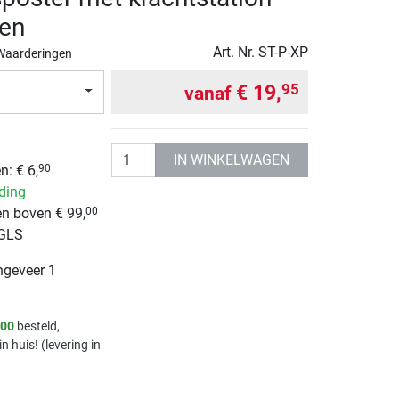
en
Art. Nr.
ST-P-XP
Waarderingen
€ 19,
95
vanaf
Aantal
IN WINKELWAGEN
: € 6,
90
nding
n boven € 99,
00
 GLS
ngeveer 1
.00
besteld,
in huis! (levering in