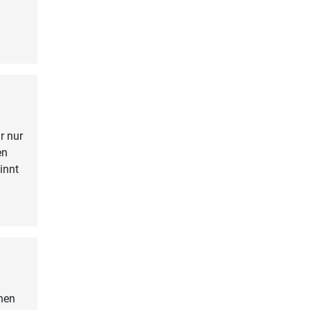
r nur
en
innt
onen