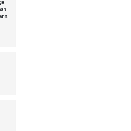
ige
man
ann.