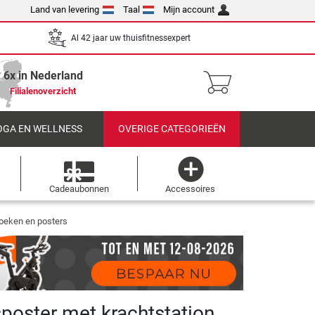
Land van levering
Taal
Mijn account
Al 42 jaar uw thuisfitnessexpert
6x in Nederland
Filialenoverzicht
OGA EN WELLNESS
OVERIGE CATEGORIEËN
Cadeaubonnen
Accessoires
oeken en posters
sposter met krachtstation