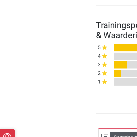
Trainingsp
& Waarder
5
4
3
2
1