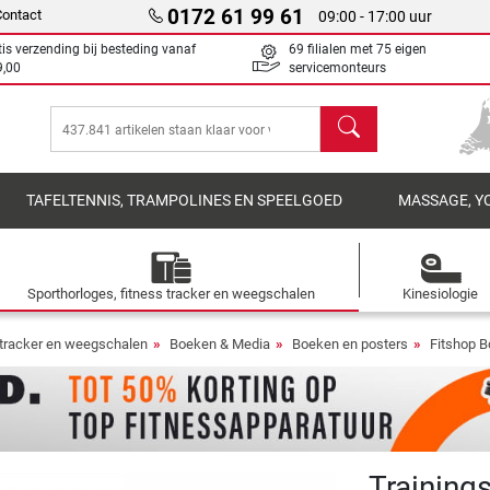
0172 61 99 61
Contact
09:00 - 17:00 uur
tis verzending bij besteding vanaf
69 filialen met 75 eigen
9,00
servicemonteurs
Zoeken
TAFELTENNIS, TRAMPOLINES EN SPEELGOED
MASSAGE, Y
Sporthorloges, fitness tracker en weegschalen
Kinesiologie
s tracker en weegschalen
Boeken & Media
Boeken en posters
Fitshop B
Training