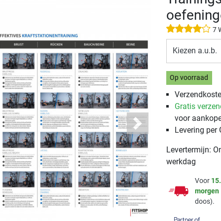
oefening
7 
Kiezen a.u.b.
Op voorraad
Verzendkosten
Gratis verze
voor aankope
Next
Levering per
Levertermijn: O
werkdag
Voor
15
morgen
doos).