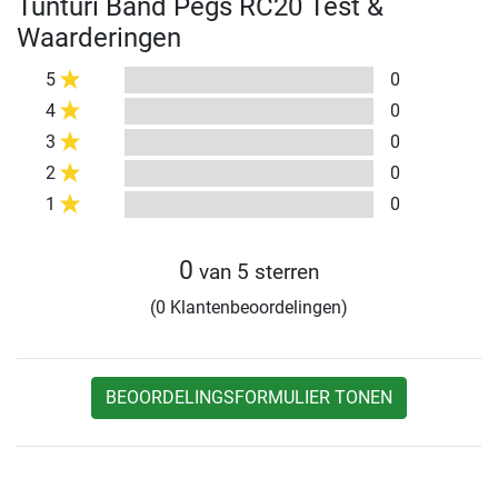
Tunturi Band Pegs RC20 Test &
Waarderingen
5
0
4
0
3
0
2
0
1
0
0
van 5 sterren
(0 Klantenbeoordelingen)
BEOORDELINGSFORMULIER TONEN