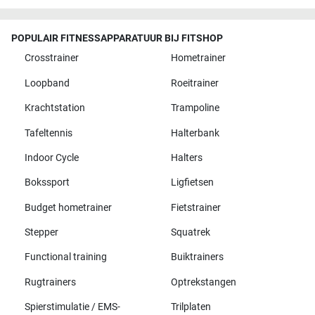
POPULAIR FITNESSAPPARATUUR BIJ FITSHOP
Crosstrainer
Hometrainer
Loopband
Roeitrainer
Krachtstation
Trampoline
Tafeltennis
Halterbank
Indoor Cycle
Halters
Bokssport
Ligfietsen
Budget hometrainer
Fietstrainer
Stepper
Squatrek
Functional training
Buiktrainers
Rugtrainers
Optrekstangen
Spierstimulatie / EMS-
Trilplaten