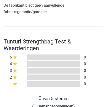
De fabrikant biedt geen aanvullende
fabrieksgarantie/garantie.
Tunturi Strengthbag Test &
Waarderingen
5
0
4
0
3
0
2
0
1
0
0
van 5 sterren
(0 Klantenbeoordelingen)