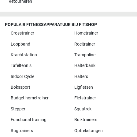
Retourneren
POPULAIR FITNESSAPPARATUUR BIJ FITSHOP
Crosstrainer
Hometrainer
Loopband
Roeitrainer
Krachtstation
Trampoline
Tafeltennis
Halterbank
Indoor Cycle
Halters
Bokssport
Ligfietsen
Budget hometrainer
Fietstrainer
Stepper
Squatrek
Functional training
Buiktrainers
Rugtrainers
Optrekstangen