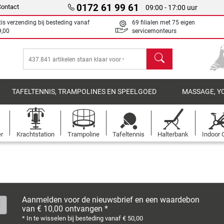
0172 61 99 61
Contact
09:00 - 17:00 uur
tis verzending bij besteding vanaf
69 filialen met 75 eigen
9,00
servicemonteurs
Zoeken
TAFELTENNIS, TRAMPOLINES EN SPEELGOED
MASSAGE, Y
er
Krachtstation
Trampoline
Tafeltennis
Halterbank
Indoor 
Aanmelden voor de nieuwsbrief en een waardebon
van € 10,00 ontvangen *
* In te wisselen bij besteding vanaf € 50,00