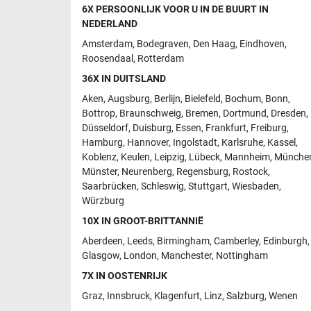
6X PERSOONLIJK VOOR U IN DE BUURT IN
NEDERLAND
Amsterdam
,
Bodegraven
,
Den Haag
,
Eindhoven
,
Roosendaal
,
Rotterdam
36X IN DUITSLAND
Aken
,
Augsburg
,
Berlijn
,
Bielefeld
,
Bochum
,
Bonn
,
Bottrop
,
Braunschweig
,
Bremen
,
Dortmund
,
Dresden
,
Düsseldorf
,
Duisburg
,
Essen
,
Frankfurt
,
Freiburg
,
Hamburg
,
Hannover
,
Ingolstadt
,
Karlsruhe
,
Kassel
,
Koblenz
,
Keulen
,
Leipzig
,
Lübeck
,
Mannheim
,
Münche
Münster
,
Neurenberg
,
Regensburg
,
Rostock
,
Saarbrücken
,
Schleswig
,
Stuttgart
,
Wiesbaden
,
Würzburg
10X IN GROOT-BRITTANNIË
Aberdeen
,
Leeds
,
Birmingham
,
Camberley
,
Edinburgh
,
Glasgow
,
London
,
Manchester
,
Nottingham
7X IN OOSTENRIJK
Graz
,
Innsbruck
,
Klagenfurt
,
Linz
,
Salzburg
,
Wenen