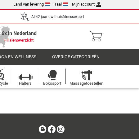
Land van levering
Taal
Mijn account
Al 42 jaar uw thuisfitnessexpert
6x in Nederland
Filialenoverzicht
OGA EN WELLNESS
OVERIGE CATEGORIEËN
Cycle
Halters
Bokssport
Massagetoestellen
Blog
Facebook
Instagram