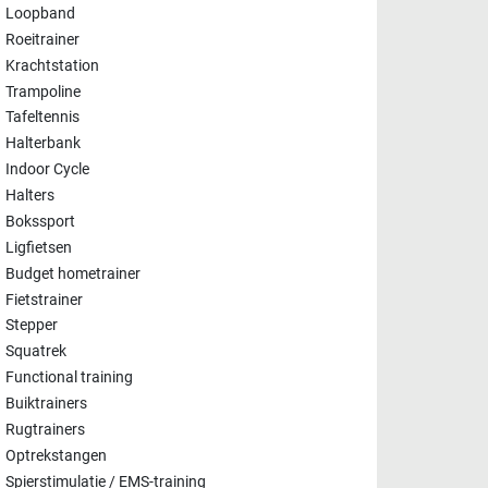
Loopband
Roeitrainer
Krachtstation
Trampoline
Tafeltennis
Halterbank
Indoor Cycle
Halters
Bokssport
Ligfietsen
Budget hometrainer
Fietstrainer
Stepper
Squatrek
Functional training
Buiktrainers
Rugtrainers
Optrekstangen
Spierstimulatie / EMS-training