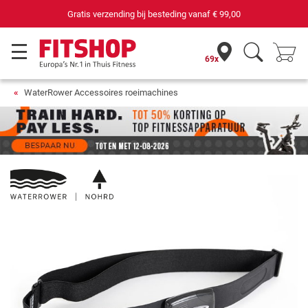
Gratis verzending bij besteding vanaf
€ 99,00
69x
WaterRower Accessoires roeimachines