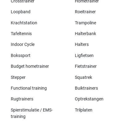
Crosstrainer
Hometrainer
Loopband
Roeitrainer
Krachtstation
Trampoline
Tafeltennis
Halterbank
Indoor Cycle
Halters
Bokssport
Ligfietsen
Budget hometrainer
Fietstrainer
Stepper
Squatrek
Functional training
Buiktrainers
Rugtrainers
Optrekstangen
Spierstimulatie / EMS-
Trilplaten
training
Alle merken