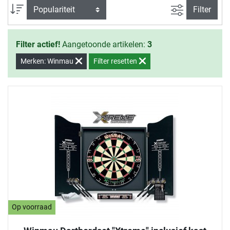
Zoeken binne
Sortering
Filter
Filter actief!
Aangetoonde artikelen:
3
Merken: Winmau
Filter resetten
Op voorraad