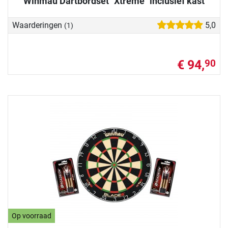
Winmau Dartbordset "Xtreme" inclusief kast
Waarderingen
5,0
(1)
€ 94,
90
Op voorraad