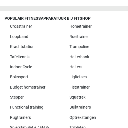
POPULAIR FITNESSAPPARATUUR BIJ FITSHOP
Crosstrainer
Hometrainer
Loopband
Roeitrainer
Krachtstation
Trampoline
Tafeltennis
Halterbank
Indoor Cycle
Halters
Bokssport
Ligfietsen
Budget hometrainer
Fietstrainer
Stepper
Squatrek
Functional training
Buiktrainers
Rugtrainers
Optrekstangen
Spierstimulatie / EMS-
Trilplaten