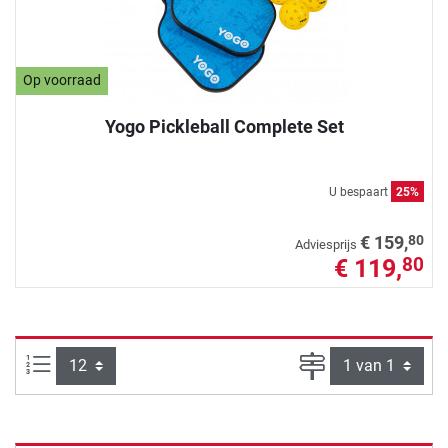
Op voorraad
Yogo Pickleball Complete Set
U bespaart
25%
80
€ 159,
Adviesprijs
€ 119,
80
Artikelen per pagina:
Pagina