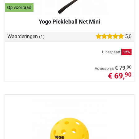
Op voorraad
Yogo Pickleball Net Mini
Waarderingen
5,0
(1)
U bespaart
12%
90
€ 79,
Adviesprijs
€ 69,
90