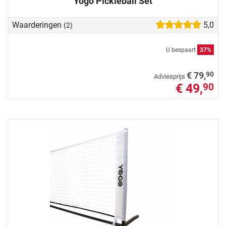
Yogo Pickleball Set
Waarderingen
5,0
(2)
U bespaart
37%
90
€ 79,
Adviesprijs
€ 49,
90