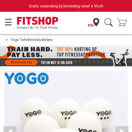
Gratis verzending bij besteding vanaf
€ 99,00
69x
Yogo Tafeltennisballetjes