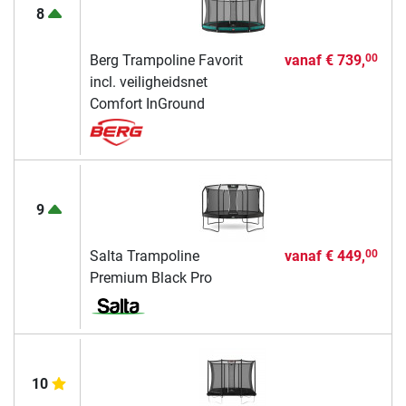
8
Berg Trampoline Favorit
vanaf
€ 739,
00
incl. veiligheidsnet
Comfort InGround
9
Salta Trampoline
vanaf
€ 449,
00
Premium Black Pro
10