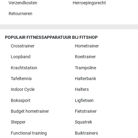
Verzendkosten
Herroepingsrecht
Retourneren
POPULAIR FITNESSAPPARATUUR BIJ FITSHOP
Crosstrainer
Hometrainer
Loopband
Roeitrainer
Krachtstation
Trampoline
Tafeltennis
Halterbank
Indoor Cycle
Halters
Bokssport
Ligfietsen
Budget hometrainer
Fietstrainer
Stepper
Squatrek
Functional training
Buiktrainers