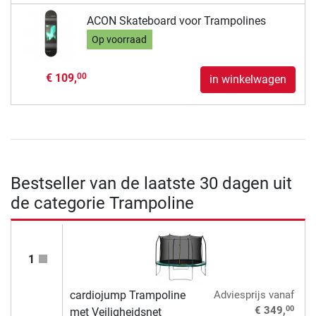
ACON Skateboard voor Trampolines
Op voorraad
€ 109,
00
in winkelwagen
Bestseller van de laatste 30 dagen uit
de categorie Trampoline
1
cardiojump Trampoline
Adviesprijs
vanaf
00
€ 349,
met Veiligheidsnet