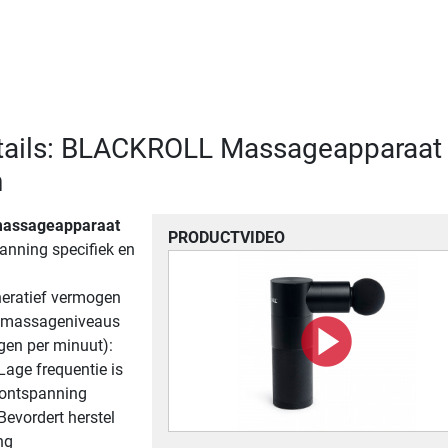
tails: BLACKROLL Massageapparaat
n
massageapparaat
PRODUCTVIDEO
panning specifiek en
eratief vermogen
e massageniveaus
gen per minuut):
Lage frequentie is
 ontspanning
Bevordert herstel
ng