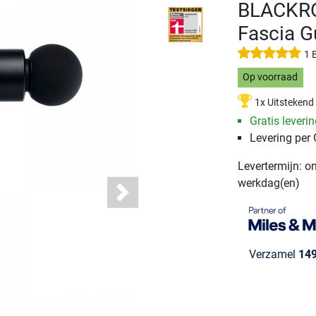
BLACKRO
Fascia G
1 
Op voorraad
1x Uitstekend
Gratis leveri
Levering per
Levertermijn: o
werkdag(en)
Next
Verzamel
14