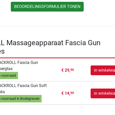
BEOORDELINGSFORMULIER TONEN
 Massageapparaat Fascia Gun
es
ACKROLL Fascia Gun
bergtas
€ 29,
in winkelw
90
 voorraad
ACKROLL Fascia Gun Soft
aks
€ 14,
in winkelw
90
 voorraad in Bodegraven