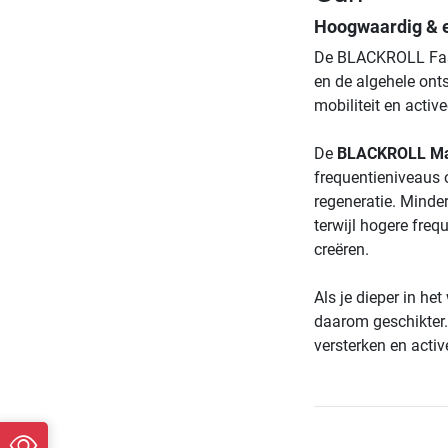
Hoogwaardig & e
De BLACKROLL Fasc
en de algehele ont
mobiliteit en active
De
BLACKROLL Ma
frequentieniveaus 
regeneratie. Minde
terwijl hogere fre
creëren.
Als je dieper in he
daarom geschikter.
versterken en activ