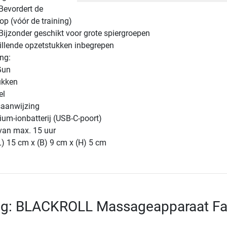
Bevordert de
p (vóór de training)
Bijzonder geschikt voor grote spiergroepen
illende opzetstukken inbegrepen
ng:
Gun
ukken
el
saanwijzing
ium-ionbatterij (USB-C-poort)
 van max. 15 uur
) 15 cm x (B) 9 cm x (H) 5 cm
ing: BLACKROLL Massageapparaat Fa