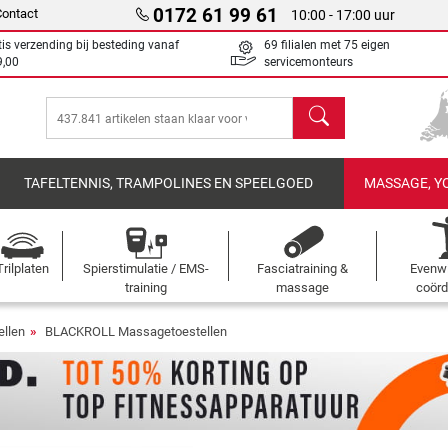
0172 61 99 61
Contact
10:00 - 17:00 uur
tis verzending bij besteding vanaf
69 filialen met 75 eigen
9,00
servicemonteurs
Zoeken
TAFELTENNIS, TRAMPOLINES EN SPEELGOED
MASSAGE, Y
Trilplaten
Spierstimulatie / EMS-
Fasciatraining &
Evenwi
training
massage
coörd
llen
BLACKROLL Massagetoestellen