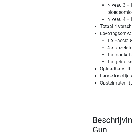
Niveau 3 – 
bloedsomloo
Niveau 4 – 
Totaal 4 versch
Leveringsomva
1 x Fascia 
4 x opzetst
1 x laadkab
1 x gebruik
Oplaadbare lith
Lange looptijd
Opstelmaten: (L
Beschrijv
Gun