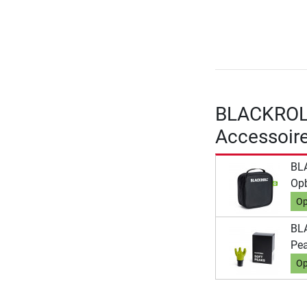
BLACKROLL
Accessoir
BL
Op
Op
BL
Pe
Op