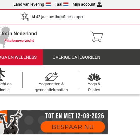
Land van levering
Taal
Mijn account
Al 42 jaar uw thuisfitnessexpert
6x in Nederland
Filialenoverzicht
OGA EN WELLNESS
OVERIGE CATEGORIEËN
cht en
Yogamatten &
Yoga &
inatie
gymnastiekmatten
Pilates